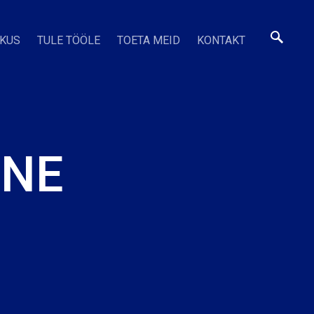
SKUS
TULE TÖÖLE
TOETA MEID
KONTAKT
INE