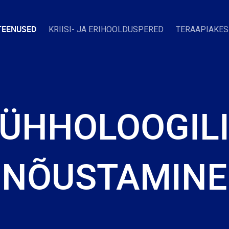
TEENUSED
KRIISI- JA ERIHOOLDUSPERED
TERAAPIAKE
ÜHHOLOOGIL
NÕUSTAMINE