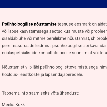
Psühholoogilise nõustamise
teenuse eesmärk on aida
või lapse kasvatamisega seotud küsimuste või proble
sisaldab ühe või mitme pereliikme nõustamist, sh probl
pere ressursside leidmist, psühholoogilise abi kavandam
erialaspetsialistide konsultatsioonile suunamist või ter
Nõustamist viib läbi psühholoogi ettevalmistusega in
hooldus-, eestkoste ja lapsendajaperedele.
Täpsema info saamiseks võta ühendust:
Meelis Kukk