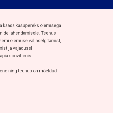
ta kaasa kasupereks olemisega
emide lahendamisele. Teenus
eemi olemuse väljaselgitamist,
ist ja vajadusel
aapia soovitamist.
imene ning teenus on mõeldud