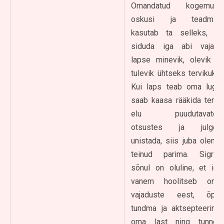
Omandatud kogemusi,
oskusi ja teadmisi
kasutab ta selleks, et
siduda iga abi vajava
lapse minevik, olevik ja
tulevik ühtseks tervikuks.
Kui laps teab oma lugu,
saab kaasa rääkida tema
elu puudutavates
otsustes ja julgeb
unistada, siis juba oleme
teinud parima. Sigridi
sõnul on oluline, et iga
vanem hoolitseb oma
vajaduste eest, õpib
tundma ja aktsepteerima
oma last ning tunneb