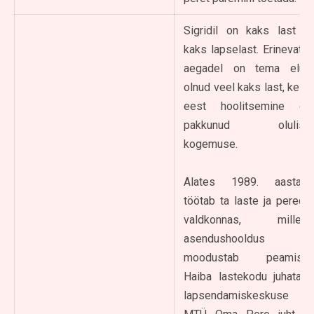
Sigridil on kaks last ja
kaks lapselast. Erinevatel
aegadel on tema elus
olnud veel kaks last, kelle
eest hoolitsemine on
pakkunud olulise
kogemuse.
Alates 1989. aastast
töötab ta laste ja perede
valdkonnas, millest
asendushooldus
moodustab peamise:
Haiba lastekodu juhataja,
lapsendamiskeskuse