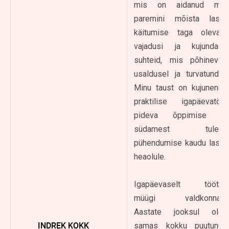
mis on aidanud mul
paremini mõista laste
käitumise taga olevaid
vajadusi ja kujundada
suhteid, mis põhinevad
usaldusel ja turvatundel.
Minu taust on kujunenud
praktilise igapäevatöö,
pideva õppimise ja
südamest tuleva
pühendumise kaudu laste
heaolule.
Igapäevaselt töötan
müügi valdkonnas.
Aastate jooksul olen
INDREK KOKK
samas kokku puutunud