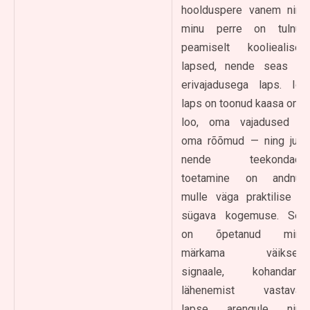
hoolduspere vanem ning
minu perre on tulnud
peamiselt kooliealised
lapsed, nende seas ka
erivajadusega laps. Iga
laps on toonud kaasa oma
loo, oma vajadused ja
oma rõõmud — ning just
nende teekondade
toetamine on andnud
mulle väga praktilise ja
sügava kogemuse. See
on õpetanud mind
märkama väikseid
signaale, kohandama
lähenemist vastavalt
lapse arengule ning