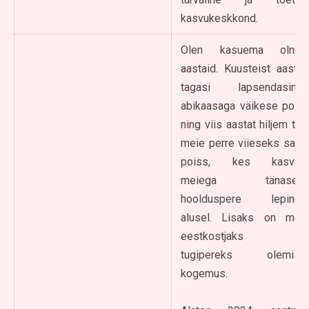
kasvukeskkond.
Olen kasuema olnud
aastaid. Kuusteist aastat
tagasi lapsendasime
abikaasaga väikese poisi
ning viis aastat hiljem tuli
meie perre viieseks saav
poiss, kes kasvab
meiega tänaseni
hoolduspere lepingu
alusel. Lisaks on meil
eestkostjaks ja
tugipereks olemise
kogemus.