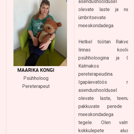
asendushooldusel
olevate laste ja neid
ümbritsevate
meeskondadega.
Hetkel töötan Rakvere
linnas koolide
psühholoogina ja OÜ
Kalmakos
MAARIKA KONGI
pereterapeudina.
Psühholoog
Igapäevatöös ma
Pereterapeut
asendushooldusel
olevate laste, teenust
pakkuvate perede ja
meeskondadega ei
tegele. Olen valmis
kokkulepete alusel