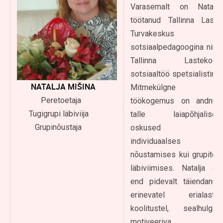
Varasemalt on Natalja
töötanud Tallinna Laste
Turvakeskus
sotsiaalpedagoogina ning
Tallinna Lastekodu
sotsiaaltöö spetsialistina.
NATALJA MIŠINA
Mitmekülgne
Peretoetaja
töökogemus on andnud
Tugigrupi läbiviija
talle laiapõhjalised
Grupinõustaja
oskused nii
individuaalses
nõustamises kui grupitöö
läbiviimises. Natalja on
end pidevalt täiendanud
erinevatel erialastel
koolitustel, sealhulgas
motiveeriva