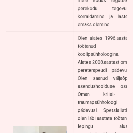
meie kodus tegutseva
perekodu tegevuse
korraldamine ja lastele
emaks olemine
Olen alates 1996.aastast
töötanud
koolipsühholoogina.
Alates 2008.aastast oman
pereterapeudi pädevust.
Olen saanud väljaõpet
asendushoolduse osas.
Oman kriisi- ja
traumapsühholoogi
pädevusi. Spetsialistina
olen läbi aastate töötanud
lepingu alusel