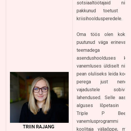
sotsiaaltöötajaid ning
pakkunud toetust ka
kriisihooldusperedele.
Oma töös olen kokku
puutunud väga erinevate
teemadega nii
asendushoolduses kui
vanemluses üldiselt ning
pean oluliseks leida koos
perega just nende
vajadustele sobivad
lahendused. Selle aasta
alguses lõpetasin ka
Triple P Beebi
vanemlusprogrammi
TRIIN RAJANG
koolitaja väljaõppe, mis