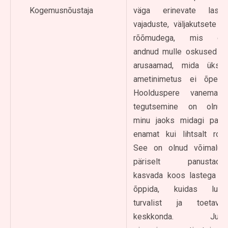
Kogemusnõustaja
väga erinevate laste
vajaduste, väljakutsete ja
rõõmudega, mis on
andnud mulle oskused ja
arusaamad, mida ükski
ametinimetus ei õpeta.
Hoolduspere vanemana
tegutsemine on olnud
minu jaoks midagi palju
enamat kui lihtsalt roll.
See on olnud võimalus
päriselt panustada,
kasvada koos lastega ja
õppida, kuidas luua
turvalist ja toetavat
keskkonda. Just