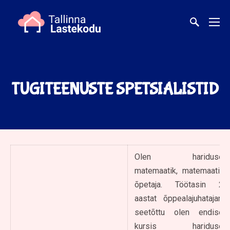
TUGITEENUSTE SPETSIALISTID
Olen hariduselt
matemaatik, matemaatika
õpetaja. Töötasin 23
aastat õppealajuhatajana,
seetõttu olen endiselt
kursis hariduses