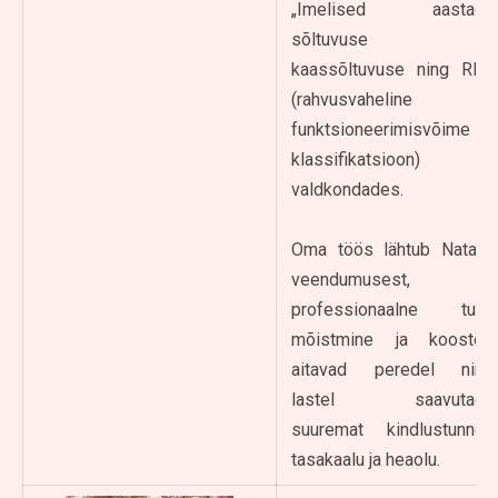
„Imelised aastad“,
sõltuvuse ja
kaassõltuvuse ning RFK
(rahvusvaheline
funktsioneerimisvõime
klassifikatsioon)
valdkondades.
Oma töös lähtub Natalja
veendumusest, et
professionaalne tugi,
mõistmine ja koostöö
aitavad peredel ning
lastel saavutada
suuremat kindlustunnet,
tasakaalu ja heaolu.