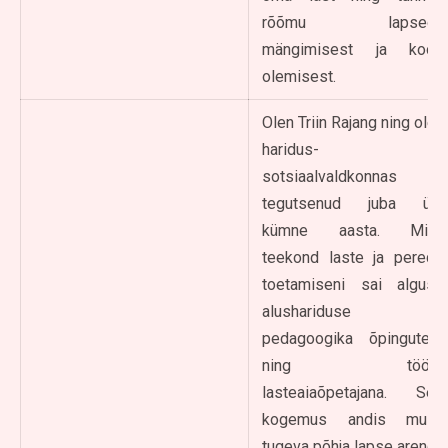
rõõmu lapsega
mängimisest ja koos
olemisest.
Olen Triin Rajang ning olen
haridus- ja
sotsiaalvaldkonnas
tegutsenud juba üle
kümne aasta. Minu
teekond laste ja perede
toetamiseni sai alguse
alushariduse
pedagoogika õpingutest
ning tööst
lasteaiaõpetajana. See
kogemus andis mulle
tugeva põhja lapse arengu