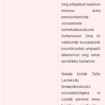
ning põhjalikud teadmised
inimese arengu,
peresüsteemide ja
sotsiaalsete
toimetulekuoskuste
toetamisest. Oma töös
väärtustab ta usalduslikku
koostöösuhet, empaatilist
lähenemist ning inimese
terviklikku toetamist.
Natalja töötab Tallinna
Lastekodu
teraapiakeskuses
sotsiaaltöötajana ning
osutab peretoe teenust