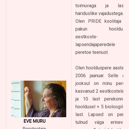
toimuvaga ja laste
hariduslike vajadustega.
Olen PRIDE koolitaja ja
pakun hooldus-,
eestkoste- ja
lapsendajaperedele
peretoe teenust.
Olen hoolduspere aastast
2006 jaanuar. Selle aja
jooksul on minu peres
kasvanud 2 eestkostelast
ja 10 last perekonnas
hooldusel + 5 bioloogilist
last. Lapsed on perre
EVE MURU
tulnud väga erinevas
Peretoetaja