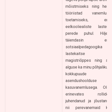
mõistmiseks ning head
tööriistad vanemluse
toetamiseks, eriti
eelkooliealiste lastega
perede puhul. Hiljem
täiendasin end
sotsiaalpedagoogika ja
lastekaitse
magistriõppes ning sai
alguse ka minu põhjalikum
kokkupuude
asendushoolduse ja
kasuvanemlusega. Olen
erinevates rollides
juhendanud ja jõustanud
nii perevanemaid kui