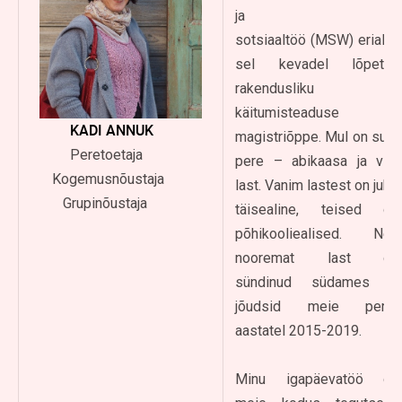
ja
sotsiaaltöö (MSW) erialal,
sel kevadel lõpetan
rakendusliku
käitumisteaduse
KADI ANNUK
magistriõppe. Mul on suur
Peretoetaja
pere – abikaasa ja viis
Kogemusnõustaja
last. Vanim lastest on juba
Grupinõustaja
täisealine, teised on
põhikooliealised. Neli
nooremat last on
sündinud südames ja
jõudsid meie perre
aastatel 2015-2019.
Minu igapäevatöö on