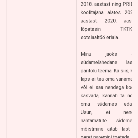
2018. aastast ning PRIDE
koolitajana alates 2021.
aastast. 2020. aastal
lõpetasin TKTK-s
sotsiaaltöö eriala.
Minu jaoks on
südamelähedane laste
päritolu teema. Ka siis, kui
laps ei tea oma vanemaid
või ei saa nendega koos
kasvada, kannab ta neid
oma südames edasi.
Usun, et nende
nähtamatute sidemete
mõistmine aitab last ja
peret paremini toetada.