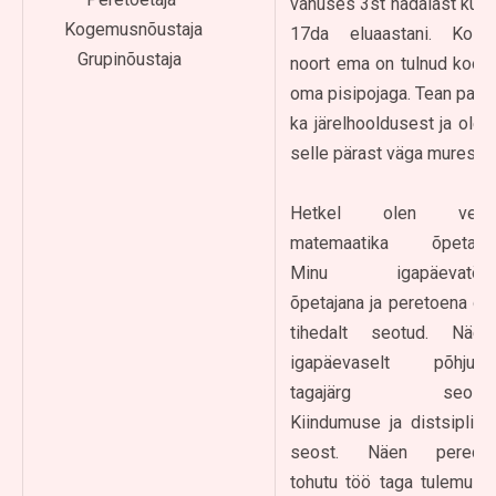
vanuses 3st nädalast kuni
Kogemusnõustaja
17da eluaastani. Kolm
Grupinõustaja
noort ema on tulnud koos
oma pisipojaga. Tean palju
ka järelhooldusest ja olen
selle pärast väga mures.
Hetkel olen veel
matemaatika õpetaja.
Minu igapäevatöö
õpetajana ja peretoena on
tihedalt seotud. Näen
igapäevaselt põhjus-
tagajärg seost.
Kiindumuse ja distsipliini
seost. Näen perede
tohutu töö taga tulemust,