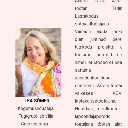
Alates 2024. aastast
töötan Tallinna
Lastekodus
sotsiaaltöötajana.
Viimase aasta jooksul
olen juhtinud perede
tugikodu projekti, kus
toetame peresid selle
nimel, et lapsed ei peaks
sattuma
asendushoolduse
süsteemi. Varem töötasin
väikeses KOV-is
LEA SÕMER
lastekaitsetöötajana.
Kogemusnõustaja
Hooldus-, eestkoste- ja
Tugigrupi läbiviija
lapsendajaperede
Grupinõustaja
toetajana töötan alates