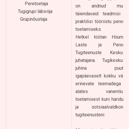
Peretoetaja
on andnud mulle
Tugigrupi läbiviija
täiendavaid teadmisi ja
Grupinõustaja
praktilisi tööriistu perede
toetamiseks.
Hetkel töötan Hiiumaa
Laste ja Perede
Tugiteenuste Keskuse
juhatajana. Tugikeskuse
juhina puutun
igapäevaselt kokku väga
erinevate teemadega –
alates vanemluse
toetamisest kuni haridus-
ja sotsiaalvaldkonna
tugiteenusteni.