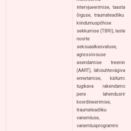
intervjueerimise, taastava
õiguse, traumateadliku ja
kiindumuspõhise
sekkumise (TBRI), laste ja
noorte
seksuaalkasvatuse,
agressiivsuse
asendamise treeningu
(AART), lähisuhtevägivalla
ennetamise, käitumise
tugikava rakendamise,
pere lahendusringi
koordineerimise,
traumateadliku
vanemluse,
vanemlusprogrammi