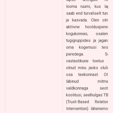
looma ruumi, kus laps
saab end turvaliselt tunda
ja kasvada. Olen olnud
aktiivne hooldusperede
kogukonnas, osalenud
tugigruppides ja jaganud
oma kogemusi teiste
peredega. See
vastastikune toetus on
olnud minu jaoks oluline
osa teekonnast. Olen
läbinud mitmeid
valdkonnaga seotud
koolitusi, sealhulgas TBRI
(Trust-Based Relational
Intervention) lähenemise,