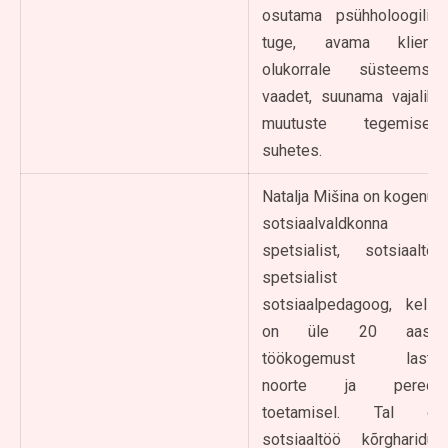
osutama psühholoogilist
tuge, avama kliendi
olukorrale süsteemset
vaadet, suunama vajalike
muutuste tegemisele
suhetes.
Natalja Mišina on kogenud
sotsiaalvaldkonna
spetsialist, sotsiaaltöö
spetsialist ja
sotsiaalpedagoog, kellel
on üle 20 aasta
töökogemust laste,
noorte ja perede
toetamisel. Tal on
sotsiaaltöö kõrgharidus