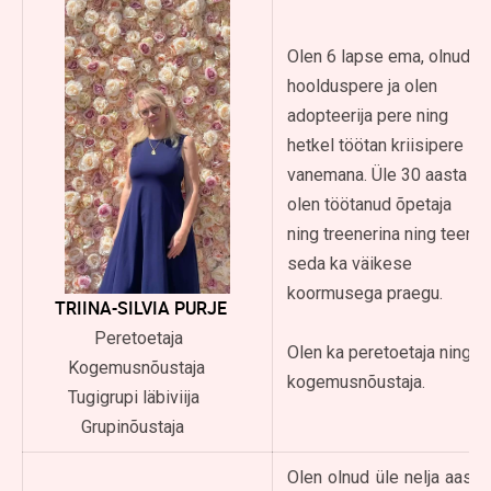
Olen 6 lapse ema, olnud
hoolduspere ja olen
adopteerija pere ning
hetkel töötan kriisipere
vanemana. Üle 30 aasta
olen töötanud õpetaja
ning treenerina ning teen
seda ka väikese
koormusega praegu.
TRIINA-SILVIA PURJE
Peretoetaja
Olen ka peretoetaja ning
Kogemusnõustaja
kogemusnõustaja.
Tugigrupi läbiviija
Grupinõustaja
Olen olnud üle nelja aasta