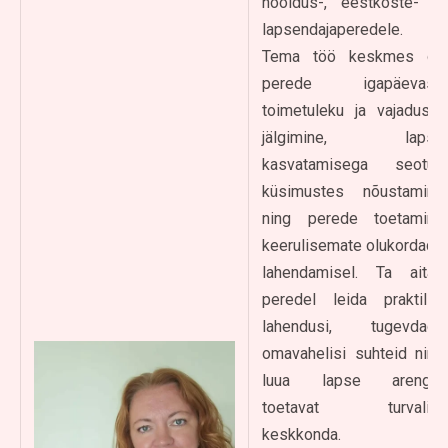
hooldus-, eestkoste- ja
lapsendajaperedele.
Tema töö keskmes on
perede igapäevase
toimetuleku ja vajaduste
jälgimine, lapse
kasvatamisega seotud
küsimustes nõustamine
ning perede toetamine
keerulisemate olukordade
lahendamisel. Ta aitab
peredel leida praktilisi
lahendusi, tugevdada
omavahelisi suhteid ning
luua lapse arengut
toetavat turvalist
keskkonda.