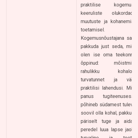
praktilise kogemuse
keeruliste olukordade,
muutuste ja kohanemise
toetamisel.
Kogemusnõustajana saan
pakkuda just seda, mida
olen ise oma teekonnal
õppinud: mõistmist,
rahulikku kohalolu,
turvatunnet ja väga
praktilisi lahendusi. Minu
panus tugiteenusesse
põhineb südamest tuleval
soovil olla kohal, pakkuda
päriselt tuge ja aidata
peredel luua lapse jaoks
turvaline ja toetav