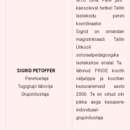
MTÜ Oma Pere juht ja
käesoleval hetkel Tallinna
lastekodu peretoe
koordinaator.
Sigrid on omandanud
magistrikraadi Tallinna
Ülikooli
sotsiaalpedagoogika ja
lastekaitse erialal. Ta on
SIGRID PETOFFER
läbinud PRIDE koolitaja
Peretoetaja
väljaõppe ja koolitanud
Tugigrupi läbiviija
kasuvanemaid aastast
Grupinõustaja
2006. Ta on olnud olnud
pikka aega kasuperede
individuaal- ja
grupinõustaja.