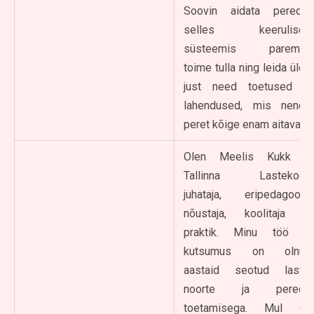
Soovin aidata peredel
selles keerulises
süsteemis paremini
toime tulla ning leida üles
just need toetused ja
lahendused, mis nende
peret kõige enam aitavad.
Olen Meelis Kukk –
Tallinna Lastekodu
juhataja, eripedagoog-
nõustaja, koolitaja ja
praktik. Minu töö ja
kutsumus on olnud
aastaid seotud laste,
noorte ja perede
toetamisega. Mul on