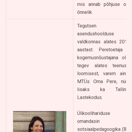
mis annab põhjuse olla
õnnelik.
Tegutsen
asendushoolduse
valdkonnas alates 2015.
aastast. Peretoetaja ja
kogemusnõustajana olen
tegev alates teenuste
loomisest, varem ainult
MTÜs Oma Pere, nüüd
lisaks ka Tallinna
Lastekodus.
Ülikoolihariduse
omandasin
sotsiaalpedagoogika (BA)