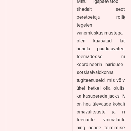
Minu igapäevatöö on
tihedalt seotud
peretoetaja rolliga:
tegelen
vanemlusküsimustega,
olen kaasatud laste
heaolu puudutavatesse
teemadesse ning
koordineerin hariduse ja
sotsiaalvaldkonna
tugiteenuseid, mis võivad
ühel hetkel olla olulised
ka kasuperede jaoks. Mul
on hea ülevaade kohalike
omavalitsuste ja riigi
teenuste võimalustest
ning nende toimimisest.