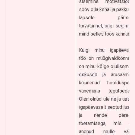
sisemine motivatsioon,
soov olla kohal ja pakkuda
lapsele päriselt
turvatunnet, ongi see, mis
mind selles töös kannab.
Kuigi minu igapäevane
töö on müügivaldkonnas,
on minu kõige olulisemad
oskused ja arusaamad
kujunenud hoolduspere
vanemana tegutsedes.
Olen olnud üle nelja aasta
igapäevaselt seotud laste
ja nende perede
toetamisega, mis on
andnud mulle väga