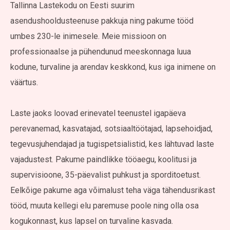
Tallinna Lastekodu on Eesti suurim
asendushooldusteenuse pakkuja ning pakume tööd
umbes 230-le inimesele. Meie missioon on
professionaalse ja pühendunud meeskonnaga luua
kodune, turvaline ja arendav keskkond, kus iga inimene on
väärtus.
Laste jaoks loovad erinevatel teenustel igapäeva
perevanemad, kasvatajad, sotsiaaltöötajad, lapsehoidjad,
tegevusjuhendajad ja tugispetsialistid, kes lähtuvad laste
vajadustest. Pakume paindlikke tööaegu, koolitusi ja
supervisioone, 35-päevalist puhkust ja sporditoetust.
Eelkõige pakume aga võimalust teha väga tähendusrikast
tööd, muuta kellegi elu paremuse poole ning olla osa
kogukonnast, kus lapsel on turvaline kasvada.