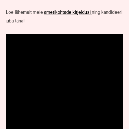
Loe lähemalt meie
ametikohtade kirjeldusi
ning kandideeri
juba täna!