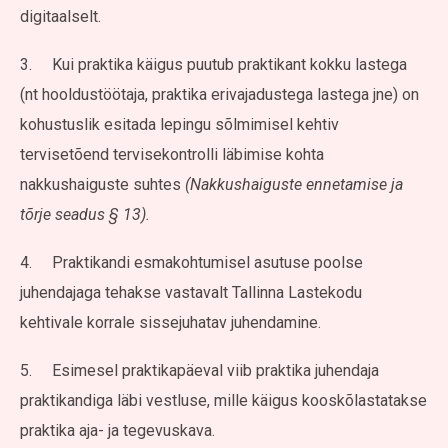
digitaalselt.
3. Kui praktika käigus puutub praktikant kokku lastega
(nt hooldustöötaja, praktika erivajadustega lastega jne) on
kohustuslik esitada lepingu sõlmimisel kehtiv
tervisetõend tervisekontrolli läbimise kohta
nakkushaiguste suhtes
(Nakkushaiguste ennetamise ja
tõrje seadus § 13).
4. Praktikandi esmakohtumisel asutuse poolse
juhendajaga tehakse vastavalt Tallinna Lastekodu
kehtivale korrale sissejuhatav juhendamine.
5. Esimesel praktikapäeval viib praktika juhendaja
praktikandiga läbi vestluse, mille käigus kooskõlastatakse
praktika aja- ja tegevuskava.