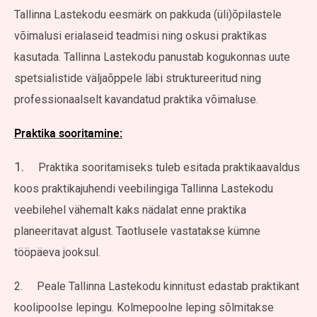
Tallinna Lastekodu eesmärk on pakkuda (üli)õpilastele
võimalusi erialaseid teadmisi ning oskusi praktikas
kasutada. Tallinna Lastekodu panustab kogukonnas uute
spetsialistide väljaõppele läbi struktureeritud ning
professionaalselt kavandatud praktika võimaluse.
Praktika sooritamine:
1.
Praktika sooritamiseks tuleb esitada praktikaavaldus
koos praktikajuhendi veebilingiga Tallinna Lastekodu
veebilehel vähemalt kaks nädalat enne praktika
planeeritavat algust. Taotlusele vastatakse kümne
tööpäeva jooksul.
2. Peale Tallinna Lastekodu kinnitust edastab praktikant
koolipoolse lepingu. Kolmepoolne leping sõlmitakse