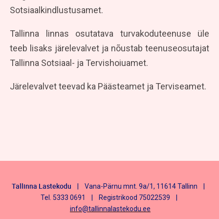
Sotsiaalkindlustusamet.
Tallinna linnas osutatava turvakoduteenuse üle
teeb lisaks järelevalvet ja nõustab teenuseosutajat
Tallinna Sotsiaal- ja Tervishoiuamet.
Järelevalvet teevad ka Päästeamet ja Terviseamet.
Tallinna Lastekodu
| Vana-Pärnu mnt. 9a/1, 11614 Tallinn |
Tel. 5333 0691 | Registrikood 75022539 |
info@tallinnalastekodu.ee