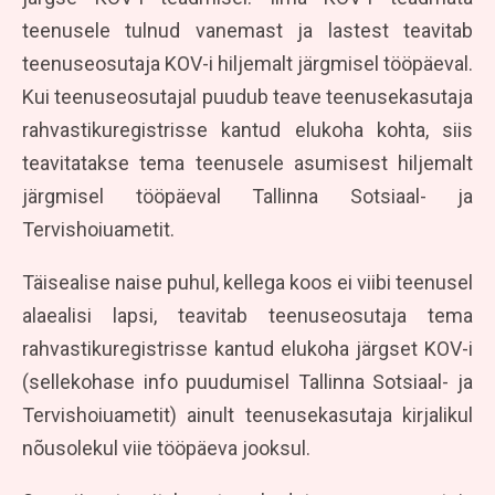
teenusele tulnud vanemast ja lastest teavitab
teenuseosutaja KOV-i hiljemalt järgmisel tööpäeval.
Kui teenuseosutajal puudub teave teenusekasutaja
rahvastikuregistrisse kantud elukoha kohta, siis
teavitatakse tema teenusele asumisest hiljemalt
järgmisel tööpäeval Tallinna Sotsiaal- ja
Tervishoiuametit.
Täisealise naise puhul, kellega koos ei viibi teenusel
alaealisi lapsi, teavitab teenuseosutaja tema
rahvastikuregistrisse kantud elukoha järgset KOV-i
(sellekohase info puudumisel Tallinna Sotsiaal- ja
Tervishoiuametit) ainult teenusekasutaja kirjalikul
nõusolekul viie tööpäeva jooksul.