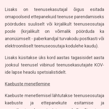
Lisaks on teenusekasutajal õigus esitada
omapoolseid ettepanekuid teenuse parendamiseks
pöördudes suuliselt või kirjalikult teenuseosutaja
poole (kirjalikult on võimalik pöörduda ka
anonüümselt - paberkandjal turvakodu postkasti või
elektrooniliselt teenuseosutaja kodulehe kaudu).
Lisaks küsitakse üks kord aastas tagasisidet aasta
jooksul teenusel viibinud teenusekasutajate KOV-
ide lapse heaolu spetsialistidelt.
Kaebuste menetlemine
Kaebuste menetlemisel lähtutakse teenuseosutaja
kaebuste ja ettepanekute esitamise ja