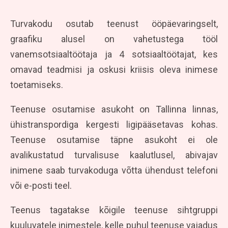
Turvakodu osutab teenust ööpäevaringselt,
graafiku alusel on vahetustega tööl
vanemsotsiaaltöötaja ja 4 sotsiaaltöötajat, kes
omavad teadmisi ja oskusi kriisis oleva inimese
toetamiseks.
Teenuse osutamise asukoht on Tallinna linnas,
ühistranspordiga kergesti ligipääsetavas kohas.
Teenuse osutamise täpne asukoht ei ole
avalikustatud turvalisuse kaalutlusel, abivajav
inimene saab turvakoduga võtta ühendust telefoni
või e-posti teel.
Teenus tagatakse kõigile teenuse sihtgruppi
kuuluvatele inimestele, kelle puhul teenuse vajadus