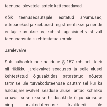
teenusel olevatele lastele kättesaadavad.
Kõik teenuseosutajale esitatud arvamused,
ettepanekud ja kaebused registreeritakse ja nende
esitajale antakse asjakohast tagasisidet vastavalt
teenuseosutaja kehtestatud korrale.
Järelevalve
Sotsiaalhoolekande seaduse § 157 kohaselt teeb
nii riiklikku järelevalvet seaduses ja selle alusel
kehtestatud õigusaktides sätestatud nõuete
täitmise üle turvakoduteenuse osutamisel kui ka
haldusjärelevalvet seaduse alusel antud kohaliku
omavalitsuse üksuse haldusaktide õiguspärasuse
ning turvakoduteenuse kvaliteedi üle