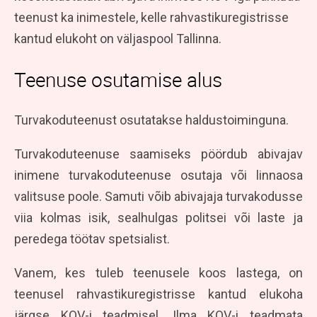
teenust ka inimestele, kelle rahvastikuregistrisse
kantud elukoht on väljaspool Tallinna.
Teenuse osutamise alus
Turvakoduteenust osutatakse haldustoiminguna.
Turvakoduteenuse saamiseks pöördub abivajav
inimene turvakoduteenuse osutaja või linnaosa
valitsuse poole. Samuti võib abivajaja turvakodusse
viia kolmas isik, sealhulgas politsei või laste ja
peredega töötav spetsialist.
Vanem, kes tuleb teenusele koos lastega, on
teenusel rahvastikuregistrisse kantud elukoha
järgse KOV-i teadmisel. Ilma KOV-i teadmata