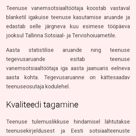
Teenuse vanemsotsiaaltöötaja koostab vastaval
blanketil igakuise teenuse kasutamise aruande ja
edastab selle järgneva kuu esimese tööpäeva
jooksul Tallinna Sotsiaal- ja Tervishoiuametile.
Aasta statistilise aruande ning teenuse
tegevusaruande esitab teenuse
vanemsotsiaaltöötaja iga aasta jaanuaris eelneva
aasta kohta. Tegevusaruanne on kättesaadav
teenuseosutaja kodulehel.
Kvaliteedi tagamine
Teenuse tulemuslikkuse hindamisel lähtutakse
teenusekirjeldusest ja Eesti sotsiaalteenuste