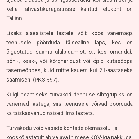
kelle rahvastikuregistrisse kantud elukoht on
Tallinn.
Lisaks alaealistele lastele võib koos vanemaga
teenusele pöörduda täisealine laps, kes on
õigustatud saama ülalpidamist, s.t kes omandab
põhi-, kesk-, või kõrgharidust või õpib kutseõppe
tasemeõppes, kuid mitte kauem kui 21-aastaseks
saamiseni (PKS §97).
Kuigi peamiseks turvakoduteenuse sihtgrupiks on
vanemad lastega, siis teenusele võivad pöörduda
ka täiskasvanud naised ilma lasteta.
Turvakodu võib vabade kohtade olemasolul ja
kooskõlastatult abivajava inimese KOV-iga pakkuda