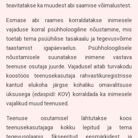
teavitatakse ka muudest abi saamise võimalustest.
Esmase abi raames korraldatakse inimesele
vajaduse korral psühholoogiline nõustamine, mis
toetab tema psüühilise tasakaalu ja tegevusvõime
taastamist igapäevaelus. Psühholoogilisele
nõustamisele suunatakse inimene vastava
teenuse osutaja juurde. Vajadusel aitab turvakodu
koostöös teenusekasutaja rahvastikuregistrisse
kantud elukoha järgse kohaliku omavalitsuse
üksusega (
edaspidi: KOV
) korraldada ka inimesele
vajalikud muud teenused.
Teenuse osutamisel lähtutakse koos
teenusekasutajaga kokku lepitud ja tema
tegevusplaanis fikseeritud eesmärkidest ja