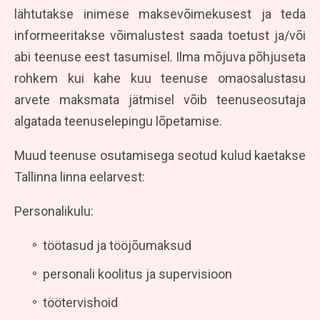
lähtutakse inimese maksevõimekusest ja teda
informeeritakse võimalustest saada toetust ja/või
abi teenuse eest tasumisel. Ilma mõjuva põhjuseta
rohkem kui kahe kuu teenuse omaosalustasu
arvete maksmata jätmisel võib teenuseosutaja
algatada teenuselepingu lõpetamise.
Muud teenuse osutamisega seotud kulud kaetakse
Tallinna linna eelarvest:
Personalikulu:
töötasud ja tööjõumaksud
personali koolitus ja supervisioon
töötervishoid