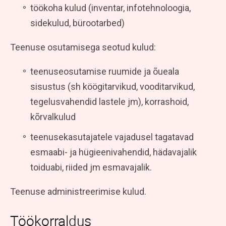
töökoha kulud (inventar, infotehnoloogia,
sidekulud, bürootarbed)
Teenuse osutamisega seotud kulud:
teenuseosutamise ruumide ja õueala
sisustus (sh köögitarvikud, vooditarvikud,
tegelusvahendid lastele jm), korrashoid,
kõrvalkulud
teenusekasutajatele vajadusel tagatavad
esmaabi- ja hügieenivahendid, hädavajalik
toiduabi, riided jm esmavajalik.
Teenuse administreerimise kulud.
Töökorraldus