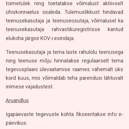
toimetulek ning toetatakse võimalust aktiivselt
ühiskonnaelus osaleda. Tulemuslikkust hindavad
teenusekasutaja ja teenuseosutaja, võimalusel ka
teenusekasutaja rahvastikuregistrisse kantud
elukoha järgse KOV-i esindaja.
Teenusekasutaja ja tema laste rahulolu teenusega
ning teenuse mõju hinnatakse regulaarselt tema
tegevusplaani ülevaatamise raames vähemalt üks
kord kuus, mis võimaldab teha parendusi lähtuvalt
inimese vajadustest.
Aruandlus
Igapäevaste tegevuste kohta fikseeritakse info e-
päevikus.