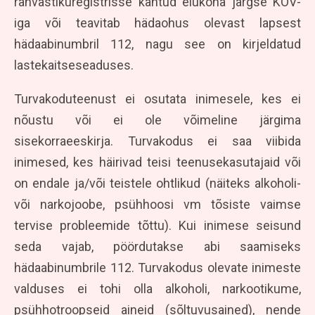
rahvastikuregistrisse kantud elukoha järgse KOV-
iga või teavitab hädaohus olevast lapsest
hädaabinumbril 112, nagu see on kirjeldatud
lastekaitseseaduses.
Turvakoduteenust ei osutata inimesele, kes ei
nõustu või ei ole võimeline järgima
sisekorraeeskirja. Turvakodus ei saa viibida
inimesed, kes häirivad teisi teenusekasutajaid või
on endale ja/või teistele ohtlikud (näiteks alkoholi-
või narkojoobe, psühhoosi vm tõsiste vaimse
tervise probleemide tõttu). Kui inimese seisund
seda vajab, pöördutakse abi saamiseks
hädaabinumbrile 112. Turvakodus olevate inimeste
valduses ei tohi olla alkoholi, narkootikume,
psühhotroopseid aineid (sõltuvusained), nende