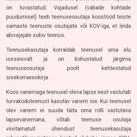
on tuvastatud. Vajadusel (vabade kohtade
puudumisel) teeb teenuseosutaja koostööd teiste
sarnaste teenuste osutajate või KOV-iga, et leida
abivajajale sobiv teenus.
Teenusekasutaja korraldab teenusel oma elu
iseseisvalt ja on kohustatud järgima
teenuseosutaja poolt kehtestatud
sisekorraeeskirja.
Koos vanemaga teenusel oleva lapse eest vastutab
turvakoduteenust kasutav vanem ise. Kui teenusel
olev vanem ei suuda täita oma rolli vastutava
lapsevanemana, võtab teenuse osutaja
viivitamatult ühendust teenusekasutaja