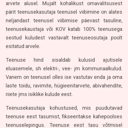
arvete alusel. Mujalt kohalikust omavalitsusest
pärit teenusekasutaja teenusel viibimine on alates
neljandast teenusel viibimise päevast tasuline,
teenusekaustaja või KOV katab 100% teenusega
seotud kuludest vastavalt teenuseosutaja poolt
esitatud arvele.
Teenuse hind sisaldab kulusid ajutisele
eluasemele, sh elektri-, vee- jm kommunaalkulud.
Vanem on teenusel olles ise vastutav enda ja oma
laste toidu, ravimite, hügieenitarvete, abivahendite,
riiete jms isiklike kulude eest.
Teenusekasutaja kohustused, mis puudutavad
teenuse eest tasumist, fikseeritakse kahepoolses
teenuselepingus. Teenuse eest tasu võtmisel