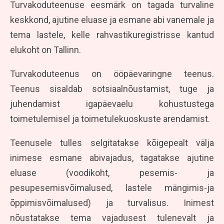
Turvakoduteenuse eesmärk on tagada turvaline
keskkond, ajutine eluase ja esmane abi vanemale ja
tema lastele, kelle rahvastikuregistrisse kantud
elukoht on Tallinn.
Turvakoduteenus on ööpäevaringne teenus.
Teenus sisaldab sotsiaalnõustamist, tuge ja
juhendamist igapäevaelu kohustustega
toimetulemisel ja toimetulekuoskuste arendamist.
Teenusele tulles selgitatakse kõigepealt välja
inimese esmane abivajadus, tagatakse ajutine
eluase (voodikoht, pesemis- ja
pesupesemisvõimalused, lastele mängimis-ja
õppimisvõimalused) ja turvalisus. Inimest
nõustatakse tema vajadusest tulenevalt ja