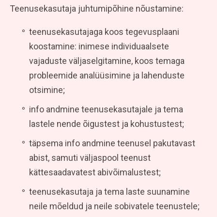
Teenusekasutaja juhtumipõhine nõustamine:
teenusekasutajaga koos tegevusplaani
koostamine: inimese individuaalsete
vajaduste väljaselgitamine, koos temaga
probleemide analüüsimine ja lahenduste
otsimine;
info andmine teenusekasutajale ja tema
lastele nende õigustest ja kohustustest;
täpsema info andmine teenusel pakutavast
abist, samuti väljaspool teenust
kättesaadavatest abivõimalustest;
teenusekasutaja ja tema laste suunamine
neile mõeldud ja neile sobivatele teenustele;