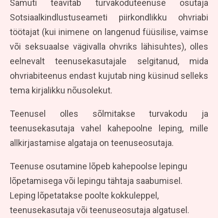
Samuti teavitab turvakoduteenuse osutaja
Sotsiaalkindlustuseameti piirkondlikku ohvriabi
töötajat (kui inimene on langenud füüsilise, vaimse
või seksuaalse vägivalla ohvriks lähisuhtes), olles
eelnevalt teenusekasutajale selgitanud, mida
ohvriabiteenus endast kujutab ning küsinud selleks
tema kirjalikku nõusolekut.
Teenusel olles sõlmitakse turvakodu ja
teenusekasutaja vahel kahepoolne leping, mille
allkirjastamise algataja on teenuseosutaja.
Teenuse osutamine lõpeb kahepoolse lepingu
lõpetamisega või lepingu tähtaja saabumisel.
Leping lõpetatakse poolte kokkuleppel,
teenusekasutaja või teenuseosutaja algatusel.