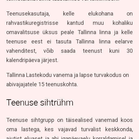
Teenusekasutaja, kelle elukohana on
rahvastikuregistrisse kantud muu kohaliku
omavalitsuse üksus peale Tallinna linna ja kelle
teenuse eest ei tasuta Tallinna linna eelarve
vahenditest, võib saada teenust kuni 30
kalendripäeva järjest.
Tallinna Lastekodu vanema ja lapse turvakodus on
abivajajatele 15 teenuskohta.
Teenuse sihtrühm
Teenuse sihtgrupp on täisealised vanemad koos
oma lastega, kes vajavad turvalist keskkonda,
ajutist eluaset ja abi igapäevaelu korraldamisel ja