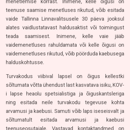
menetlemise korrast. Inimene, kelle õigusi on
teenuse saamise menetluses rikutud, võib esitada
vaide Tallinna Linnavalitsusele 30 päeva jooksul
alates vaidlustatavast haldusaktist või toimingust
teada saamisest.
Inimene, kelle vaie jääb
vaidemenetluses rahuldamata või kelle õigusi on
vaidemenetluses rikutud, võib pöörduda kaebusega
halduskohtusse.
Turvakodus viibival lapsel on õigus kellestki
sõltumata võtta ühendust last kasvatava isiku, KOV-
i lapse heaolu spetsialistiga ja õiguskantsleriga
ning esitada neile turvakodu tegevuse kohta
arvamusi ja kaebusi. Samuti võib laps iseseisvalt ja
sõltumatult esitada arvamusi ja kaebusi
teenuseosutajale. Vastavad kontaktandmed on