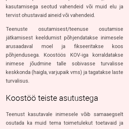
kasutamisega seotud vahendeid või muid elu ja
tervist ohustavaid aineid või vahendeid.
Teenuste osutamisest/teenuse osutamise
jätkamisest keeldumist põhjendatakse inimesele
arusaadaval moel ja fikseeritakse koos
põhjendusega. Koostöös KOV-iga korraldatakse
inimese jõudmine talle sobivasse turvalisse
keskkonda (haigla, varjupaik vms) ja tagatakse laste
turvalisus.
Koostöö teiste asutustega
Teenust kasutavale inimesele võib samaaegselt
osutada ka muid tema toimetulekut toetavaid ja