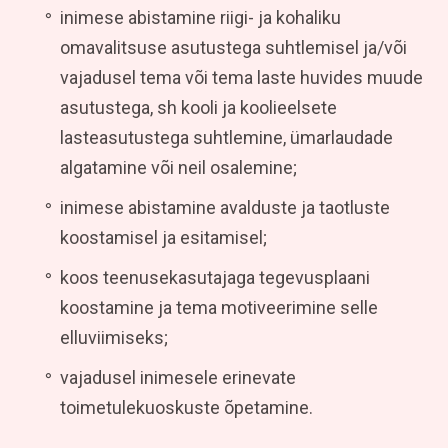
inimese abistamine riigi- ja kohaliku
omavalitsuse asutustega suhtlemisel ja/või
vajadusel tema või tema laste huvides muude
asutustega, sh kooli ja koolieelsete
lasteasutustega suhtlemine, ümarlaudade
algatamine või neil osalemine;
inimese abistamine avalduste ja taotluste
koostamisel ja esitamisel;
koos teenusekasutajaga tegevusplaani
koostamine ja tema motiveerimine selle
elluviimiseks;
vajadusel inimesele erinevate
toimetulekuoskuste õpetamine.