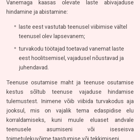
Vanemaga kaasas olevate laste abivajaduse
hindamine ja abistamine:
laste eest vastutab teenusel viibimise vältel
teenusel olev lapsevanem;
turvakodu töötajad toetavad vanemat laste
eest hoolitsemisel, vajadusel nõustavad ja
juhendavad.
Teenuse osutamise maht ja teenuse osutamise
kestus sõltub teenuse vajaduse hindamise
tulemustest. Inimene võib viibida turvakodus aja
jooksul, mis on vajalik tema edaspidise elu
korraldamiseks, kuni muule eluaset andvale
teenusele asumiseni või iseseisva
toimetulekuvõime taastumise või tekkimiseni.