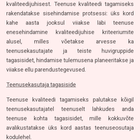
kvaliteedijuhisest. Teenuse kvaliteedi tagamiseks
rakendatakse sisehindamise protsessi: üks kord
kahe aasta jooksul viiakse läbi teenuse
enesehindamine kvaliteedijuhise kriteeriumite
alusel, milles võetakse arvesse ka
teenusekasutajate ja teiste huvigruppide
tagasisidet, hindamise tulemusena planeeritakse ja
viiakse ellu parendustegevused.
Teenusekasutaja tagasiside
Teenuse kvaliteedi tagamiseks palutakse kõigil
teenusekasutajatel teenuselt lahkudes anda
teenuse kohta tagasisidet, mille kokkuvõte
avalikustatakse üks kord aastas teenuseosutaja
kodulehel.