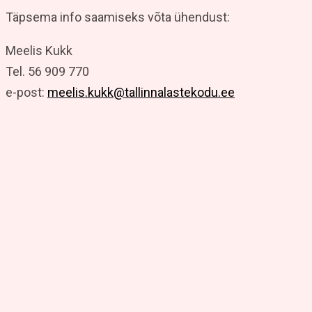
Täpsema info saamiseks võta ühendust:
Meelis Kukk
Tel. 56 909 770
e-post:
meelis.kukk@tallinnalastekodu.ee