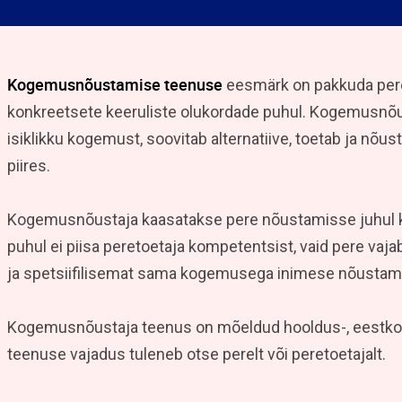
Kogemusnõustamise teenuse
eesmärk on pakkuda per
konkreetsete keeruliste olukordade puhul. Kogemusnõu
isiklikku kogemust, soovitab alternatiive, toetab ja nõ
piires.
Kogemusnõustaja kaasatakse pere nõustamisse juhul k
puhul ei piisa peretoetaja kompetentsist, vaid pere vaja
ja spetsiifilisemat sama kogemusega inimese nõustami
Kogemusnõustaja teenus on mõeldud hooldus-, eestkos
teenuse vajadus tuleneb otse perelt või peretoetajalt.