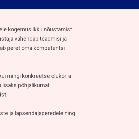
ele kogemuslikku nõustamist
staja vahendab teadmisi ja
ustab peret oma kompetentsi
ui mingi konkreetse olukorra
b lisaks põhjalikumat
st.
te ja lapsendajaperedele ning