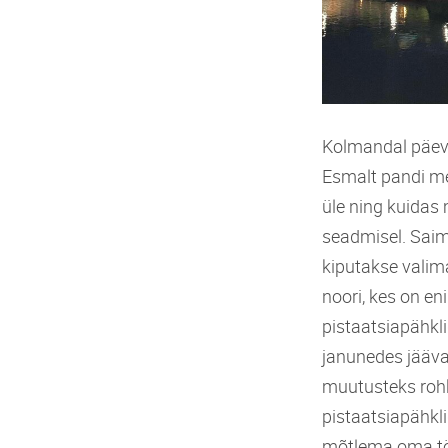
Kolmandal päeval
Esmalt pandi m
üle ning kuidas
seadmisel. Saime
kiputakse vali
noori, kes on e
pistaatsiapähkli
janunedes jääva
muutusteks rohk
pistaatsiapähkl
mõtlema oma töö