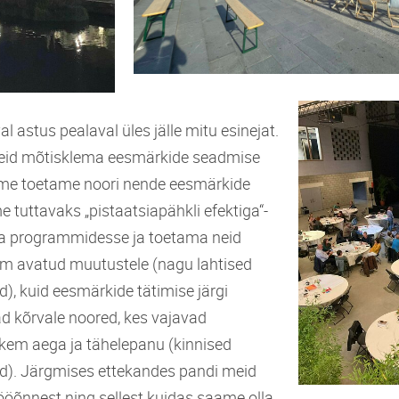
 astus pealaval üles jälle mitu esinejat.
eid mõtisklema eesmärkide seadmise
 me toetame noori nende eesmärkide
 tuttavaks „pistaatsiapähkli efektiga“-
ma programmidesse ja toetama neid
nim avatud muutustele (nagu lahtised
d), kuid eesmärkide tätimise järgi
d kõrvale noored, kes vajavad
em aega ja tähelepanu (kinnised
id). Järgmises ettekandes pandi meid
õnnest ning sellest kuidas saame olla