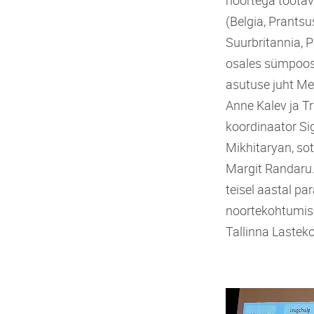
(Belgia, Prants
Suurbritannia, P
osales sümpoosi
asutuse juht Mee
Anne Kalev ja Tr
koordinaator Sig
Mikhitaryan, sot
Margit Randaru.
teisel aastal p
noortekohtumisel
Tallinna Lastek