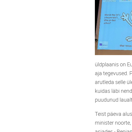
üldplaanis on E
aja tegevused. 
arutleda selle ü
kuidas läbi nen
puudunud laualt 
Teist päeva alu
minister noorte,
asjades - Benjam