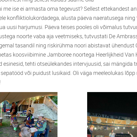
kui me ise ei armasta oma tegevust? Sellest ettekandest an
ele konfliktiolukordadega, alusta päeva naeratusega ning
uua uusi harjumusi. Päeva teises pooles oli võimalus tutvud
ustega noorte vaba aja veetmiseks, tutvustati De Ambras
gemal tasandil ning riskirühma noori abistavat ühendust 
petas koosviibimine Jamboree noortega Heerlijkheid Van 
d esinesid, tehti otseülekandes intervjuusid, sai mängida 
sepatööd või puidust lusikaid. Oli väga meeleolukas lõpp n
!