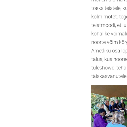
toeks teistele, 
kolm mõtet: teg
teistmoodi, et l
kohalike võimal
noorte võim kõr
Ametliku osa lõ
talus, kus noore
tuleshowd, teha 
täiskasvanutele