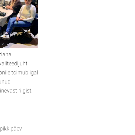
tiana
valiteedijuht
nile toimub igal
munud
evast riigist,
spikk päev