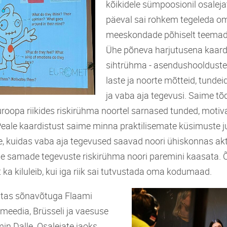
kõikidele sümpoosionil osalejat
päeval sai rohkem tegeleda o
meeskondade põhiselt teemad
Ühe põneva harjutusena kaar
sihtrühma - asendushoolduste
laste ja noorte mõtteid, tundei
ja vaba aja tegevusi. Saime tõ
uroopa riikides riskirühma noortel sarnased tunded, motiv
Peale kaardistust saime minna praktilisemate küsimuste j
le, kuidas vaba aja tegevused saavad noori ühiskonnas akt
de samade tegevuste riskirühma noori paremini kaasata. Õ
ka kiluleib, kui iga riik sai tutvustada oma kodumaad.
stas sõnavõtuga Flaami
 meedia, Brüsseli ja vaesuse
in Dalle. Osalejate jaoks