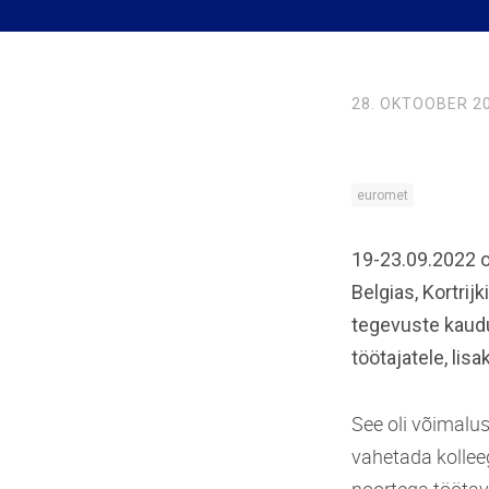
28. OKTOOBER 2
euromet
19-23.09.2022 o
Belgias, Kortrij
tegevuste kaudu
töötajatele, li
See oli võimalu
vahetada kolleeg
noortega töötav