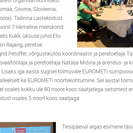
usmaa, Soome, Sloveenia,
oola). Tallinna Lastekodust
onil 7-liikmeline meeskond:
lis Kukk, üksuse juhid Elo-
iin Rajang, peretoe
rid Petoffer, võrgustikutöö koordinaator ja peretoetaja Ta
siaaltöötaja ja peretoetaja Natalja Mišina ja arendus- ja k
 Lisaks iga aasta sügisel toimuvale EUROMETi sümpoosio
aralleelselt ka EUROMETi noortekohtumine. Sel aastal toi
 osales kokku üle 80 noore koos saatjatega seitsmest erin
odust osales 5 noort koos saatjaga.
Teisipäeval algas esimene täi