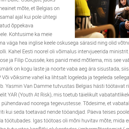
eainet mõte, et Belgias on
 samal ajal kui pole ühtegi
statud õppekava
ele. Kohtusime ka meie
ma väga hea inglise keele oskusega särasid ning olid võt
rolli. Kahel Eesti noorel oli võimalus intervjueerida ministr
ose ja Filip Coussée, kes panid meid mõtlema, mis see va
märk on kogu laste ja noorte vaba aeg ära sisustada, siis
õi võiksime vahel ka lihtsalt logeleda ja tegeleda sellega,
ub. Yasmin Van Damme tutvustas Belgias hästi töötavat r
t YAR (Youth At Risk), mis toetub täielikult vabatahtlikel
 pühendavad noorega tegevustesse. Tõdesime, et vabata
riti kui seda toetavad nende tööandjad. Päeva teises poole
a töötubades. Igas töötoas oli mõni huvitav mõte, mida
uba tutvustas konflitki olukordades ümbermõtestamist (