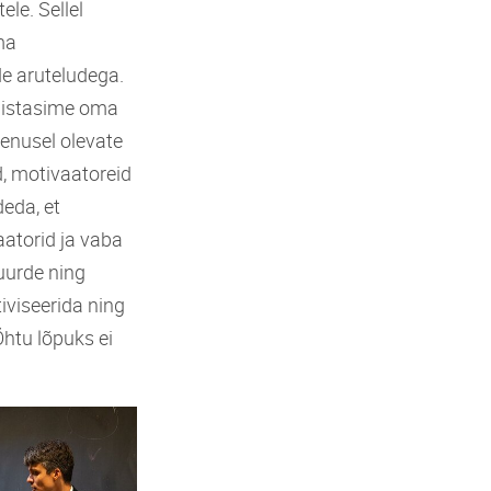
ele. Sellel
ma
e aruteludega.
distasime oma
enusel olevate
d, motivaatoreid
deda, et
aatorid ja vaba
uurde ning
iviseerida ning
htu lõpuks ei