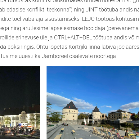
ab edasise konflikti teekonna“) ning JINT töötuba andis n
ite toel vaba aja sisustamiseks. LEJO töötoas kohtusim
ega ning arutlesime lapse esmase hooldaja (perevanema)
rollide erinevuse üle ja CTRL+ALT+DEL töötuba andis või
lada poksiringis. Õhtu lõpetas Kortrjiki linna läbiva jõe äär
ohtusime uuesti ka Jamboreel osalevate noortega.