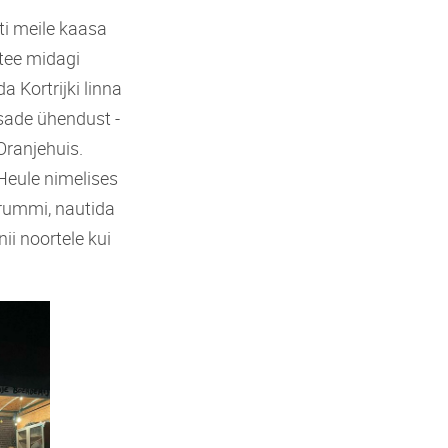
ti meile kaasa
 tee midagi
a Kortrijki linna
sade ühendust -
Oranjehuis.
Heule nimelises
trummi, nautida
ii noortele kui