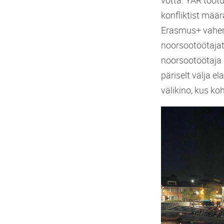
konfliktist määr
Erasmus+ vahend
noorsootöötajat
noorsootöötaja 
päriselt välja e
välikino, kus k