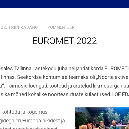
022,
TRIIN RAJANG
KOMMENTEERI
EUROMET 2022
sales Tallinna Lastekodu juba neljandat korda EUROMETi
ki linnas. Seekordse kohtumise teemaks oli „Noorte aktiv
“. Toimusid loengud, töötoad ja arutelud liikmesorganis
saks ka mõned kohalike noorteasutuste külastused. LOE ED
s kohtuda ja kogemusi
idega eri Euroopa riikidest ja
atest organisatsioonidest