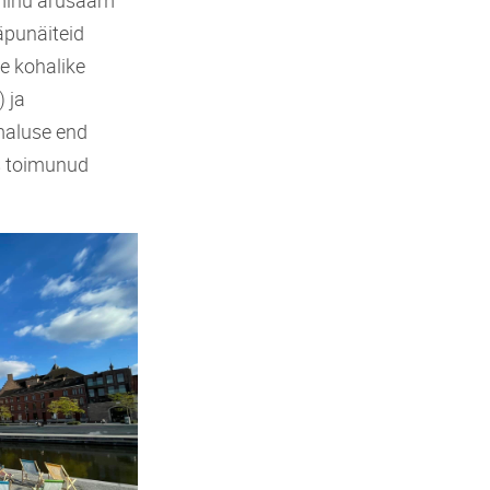
äpunäiteid
e kohalike
 ja
maluse end
es toimunud