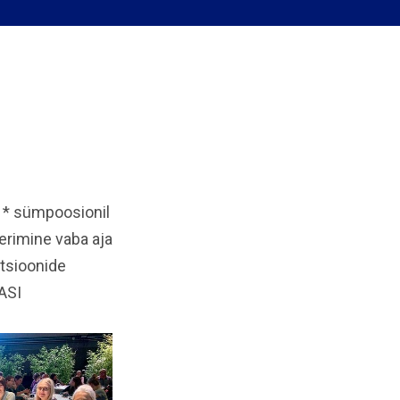
 * sümpoosionil
eerimine vaba aja
atsioonide
ASI