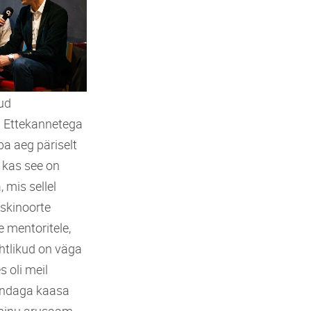
nud
it. Ettekannetega
ba aeg päriselt
 kas see on
 mis sellel
iskinoorte
e mentoritele,
htlikud on väga
s oli meil
 endaga kaasa
„minu arusaam