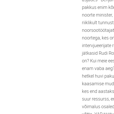
pakkus enim kõn
noorte minister,
riiklikult tunnu
noorsootöötajat
noortega, kes o
intervjueerijate 
jätkasid Rudi Ro
on? Kui meie ees
enam vaba aeg? V
hetkel huvi pak
kaasamise mudeli
kes end aastaks
suur ressurss, e
võimalus osaled
võtta. YAR tööt