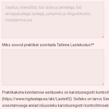
Miks soovid praktikat sooritada Tallinna Lastekodus?
Praktikakoha kinnitamise eelduseks on karistusregistri kontroll
(https://www.riigiteataja.ee/akt/LasteKS). Selleks on tarvis Si
sisestamisega annad nõusoleku karistusregistri kontrollimise