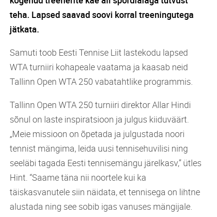
kogenud treenerite käe all spordialaga tutvust
teha. Lapsed saavad soovi korral treeningutega
jätkata.
Samuti toob Eesti Tennise Liit lastekodu lapsed
WTA turniiri kohapeale vaatama ja kaasab neid
Tallinn Open WTA 250 vabatahtlike programmis.
Tallinn Open WTA 250 turniiri direktor Allar Hindi
sõnul on laste inspiratsioon ja julgus kiiduväärt.
„Meie missioon on õpetada ja julgustada noori
tennist mängima, leida uusi tennisehuvilisi ning
seeläbi tagada Eesti tennisemängu järelkasv,” ütles
Hint. “Saame täna nii noortele kui ka
täiskasvanutele siin näidata, et tennisega on lihtne
alustada ning see sobib igas vanuses mängijale.