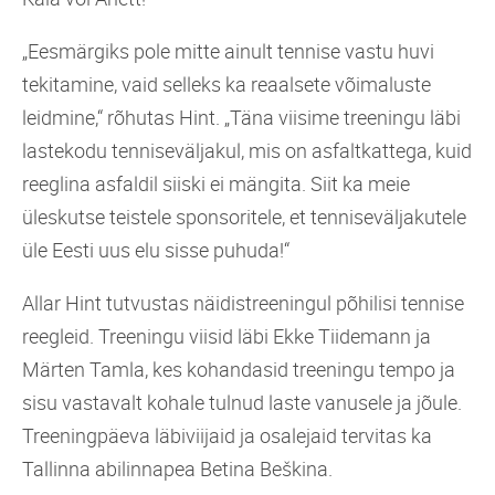
„Eesmärgiks pole mitte ainult tennise vastu huvi
tekitamine, vaid selleks ka reaalsete võimaluste
leidmine,“ rõhutas Hint. „Täna viisime treeningu läbi
lastekodu tenniseväljakul, mis on asfaltkattega, kuid
reeglina asfaldil siiski ei mängita. Siit ka meie
üleskutse teistele sponsoritele, et tenniseväljakutele
üle Eesti uus elu sisse puhuda!“
Allar Hint tutvustas näidistreeningul põhilisi tennise
reegleid. Treeningu viisid läbi Ekke Tiidemann ja
Märten Tamla, kes kohandasid treeningu tempo ja
sisu vastavalt kohale tulnud laste vanusele ja jõule.
Treeningpäeva läbiviijaid ja osalejaid tervitas ka
Tallinna abilinnapea Betina Beškina.