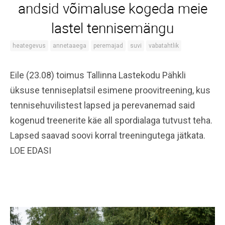
andsid võimaluse kogeda meie
lastel tennisemängu
heategevus
annetaaega
peremajad
suvi
vabatahtlik
Eile (23.08) toimus Tallinna Lastekodu Pähkli
üksuse tenniseplatsil esimene proovitreening, kus
tennisehuvilistest lapsed ja perevanemad said
kogenud treenerite käe all spordialaga tutvust teha.
Lapsed saavad soovi korral treeningutega jätkata.
LOE EDASI