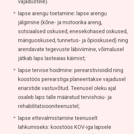
vajadustele).
lapse arengu toetamine: lapse arengu
jälgimine (kõne- ja motoorika areng,
sotsiaalsed oskused, enesekohased oskused,
mänguoskused, tunnetus- ja õpioskused) ning
arendavate tegevuste läbiviimine, võimalusel
jätkab laps lasteaias käimist;
lapse tervise hoidmine: perearstivisiidid ning
koostöös perearstiga planeeritakse vajadusel
eriarstide vastuvõtud. Teenusel oleku ajal
osaleb laps talle määratud tervishoiu- ja
rehabilitatsiooniteenustel;
lapse ettevalmistamine teenuselt
lahkumiseks: koostöös KOV-iga lapsele