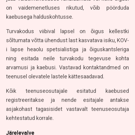
on vaidemenetluses rikutud, võib pöörduda
kaebusega halduskohtusse.
Turvakodus viibival lapsel on õigus kellestki
sõltumata võtta ühendust last kasvatava isiku, KOV-
i lapse heaolu spetsialistiga ja õiguskantsleriga
ning esitada neile turvakodu tegevuse kohta
arvamusi ja kaebusi. Vastavad kontaktandmed on
teenusel olevatele lastele kättesaadavad.
Kõik teenuseosutajale esitatud kaebused
registreeritakse ja nende esitajale antakse
asjakohast tagasisidet vastavalt teenuseosutaja
kehtestatud korrale.
Järelevalve