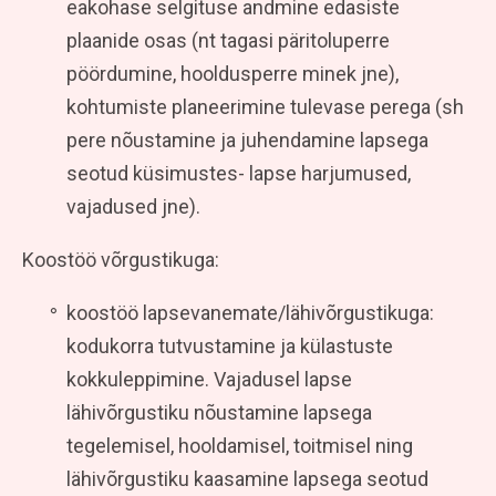
eakohase selgituse andmine edasiste
plaanide osas (nt tagasi päritoluperre
pöördumine, hooldusperre minek jne),
kohtumiste planeerimine tulevase perega (sh
pere nõustamine ja juhendamine lapsega
seotud küsimustes- lapse harjumused,
vajadused jne).
Koostöö võrgustikuga:
koostöö lapsevanemate/lähivõrgustikuga:
kodukorra tutvustamine ja külastuste
kokkuleppimine. Vajadusel lapse
lähivõrgustiku nõustamine lapsega
tegelemisel, hooldamisel, toitmisel ning
lähivõrgustiku kaasamine lapsega seotud