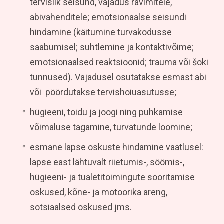
tervislik seisund, vajadus ravimitele,
abivahenditele; emotsionaalse seisundi
hindamine (käitumine turvakodusse
saabumisel; suhtlemine ja kontaktivõime;
emotsionaalsed reaktsioonid; trauma või šoki
tunnused). Vajadusel osutatakse esmast abi
või pöördutakse tervishoiuasutusse;
hügieeni, toidu ja joogi ning puhkamise
võimaluse tagamine, turvatunde loomine;
esmane lapse oskuste hindamine vaatlusel:
lapse east lähtuvalt riietumis-, söömis-,
hügieeni- ja tualetitoimingute sooritamise
oskused, kõne- ja motoorika areng,
sotsiaalsed oskused jms.