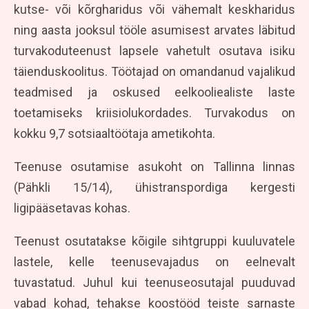
kutse- või kõrgharidus või vähemalt keskharidus
ning aasta jooksul tööle asumisest arvates läbitud
turvakoduteenust lapsele vahetult osutava isiku
täienduskoolitus. Töötajad on omandanud vajalikud
teadmised ja oskused eelkooliealiste laste
toetamiseks kriisiolukordades. Turvakodus on
kokku 9,7 sotsiaaltöötaja ametikohta.
Teenuse osutamise asukoht on Tallinna linnas
(Pähkli 15/14), ühistranspordiga kergesti
ligipääsetavas kohas.
Teenust osutatakse kõigile sihtgruppi kuuluvatele
lastele, kelle teenusevajadus on eelnevalt
tuvastatud. Juhul kui teenuseosutajal puuduvad
vabad kohad, tehakse koostööd teiste sarnaste