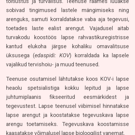
toitlustus ja turvalisus. Teenuse raames luuakse
sobivad tingimused lastele mängimiseks ning
arenguks, samuti korraldatakse vaba aja tegevusi,
toetades laste ealist arengut. Vajadusel aitab
turvakodu koostöös lapse rahvastikuregistrisse
kantud elukoha järgse kohaliku omavalitsuse
üksusega (
edaspidi: KOV
) korraldada ka lapsele
vajalikud tervishoiu- ja muud teenused.
Teenuse osutamisel lähtutakse koos KOV-i lapse
heaolu spetsialistiga kokku lepitud ja lapse
juhtumiplaanis fikseeritud eesmärkidest ja
tegevustest. Lapse teenusel viibimisel hinnatakse
lapse arengut ja koostatakse tegevuskava lapse
arengu toetamiseks. Tegevuskava koostamisse
kaasatakse võimalusel lapse bioloogilist vanemat.