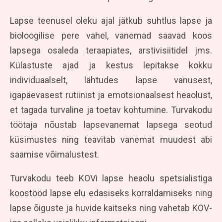
Lapse teenusel oleku ajal jätkub suhtlus lapse ja
bioloogilise pere vahel, vanemad saavad koos
lapsega osaleda teraapiates, arstivisiitidel jms.
Külastuste ajad ja kestus lepitakse kokku
individuaalselt, lähtudes lapse vanusest,
igapäevasest rutiinist ja emotsionaalsest heaolust,
et tagada turvaline ja toetav kohtumine. Turvakodu
töötaja nõustab lapsevanemat lapsega seotud
küsimustes ning teavitab vanemat muudest abi
saamise võimalustest.
Turvakodu teeb KOVi lapse heaolu spetsialistiga
koostööd lapse elu edasiseks korraldamiseks ning
lapse õiguste ja huvide kaitseks ning vahetab KOV-