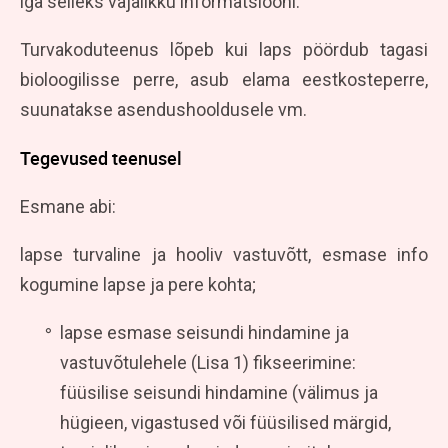
iga selleks vajalikku informatsiooni.
Turvakoduteenus lõpeb kui laps pöördub tagasi
bioloogilisse perre, asub elama eestkosteperre,
suunatakse asendushooldusele vm.
Tegevused teenusel
Esmane abi:
lapse turvaline ja hooliv vastuvõtt, esmase info
kogumine lapse ja pere kohta;
lapse esmase seisundi hindamine ja
vastuvõtulehele (Lisa 1) fikseerimine:
füüsilise seisundi hindamine (välimus ja
hügieen, vigastused või füüsilised märgid,