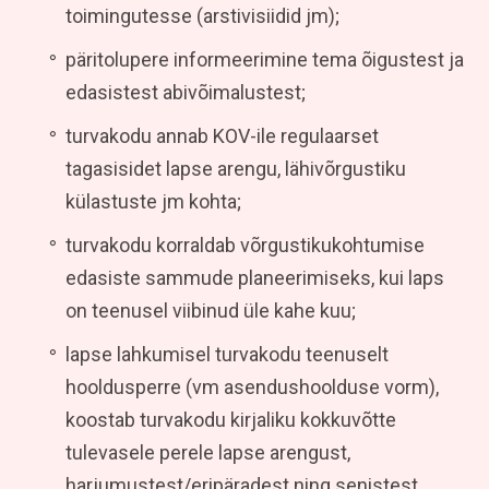
toimingutesse (arstivisiidid jm);
päritolupere informeerimine tema õigustest ja
edasistest abivõimalustest;
turvakodu annab KOV-ile regulaarset
tagasisidet lapse arengu, lähivõrgustiku
külastuste jm kohta;
turvakodu korraldab võrgustikukohtumise
edasiste sammude planeerimiseks, kui laps
on teenusel viibinud üle kahe kuu;
lapse lahkumisel turvakodu teenuselt
hooldusperre (vm asendushoolduse vorm),
koostab turvakodu kirjaliku kokkuvõtte
tulevasele perele lapse arengust,
harjumustest/eripäradest ning senistest