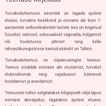
Turvakoduteenuse eesmärk on tagada ajutine
eluase, turvaline keskkond ja esmane abi kuni 7-
aastastele eelkooliealistele lastele, kes on kogenud
füüsilist, vaimset, seksuaalset vägivalda, hülgamist
või hooletusse jätmist ning kelle
rahvastikuregistrisse kantud elukoht on Tallinn.
Turvakoduteenus on ööpäevaringne teenus.
Teenus sisaldab esmase abi osutamist, turvalist
elukeskkonda ning vajadusest tulenevat
hooldamist ja arendamist.
Teenusele tulles selgitatakse kõigepealt välja lapse
esmane abivajadus, tagatakse ajutine eluase,