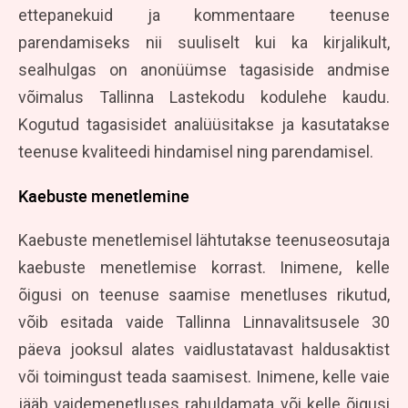
ettepanekuid ja kommentaare teenuse
parendamiseks nii suuliselt kui ka kirjalikult,
sealhulgas on anonüümse tagasiside andmise
võimalus Tallinna Lastekodu kodulehe kaudu.
Kogutud tagasisidet analüüsitakse ja kasutatakse
teenuse kvaliteedi hindamisel ning parendamisel.
Kaebuste menetlemine
Kaebuste menetlemisel lähtutakse teenuseosutaja
kaebuste menetlemise korrast. Inimene, kelle
õigusi on teenuse saamise menetluses rikutud,
võib esitada vaide Tallinna Linnavalitsusele 30
päeva jooksul alates vaidlustatavast haldusaktist
või toimingust teada saamisest.
Inimene, kelle vaie
jääb vaidemenetluses rahuldamata või kelle õigusi