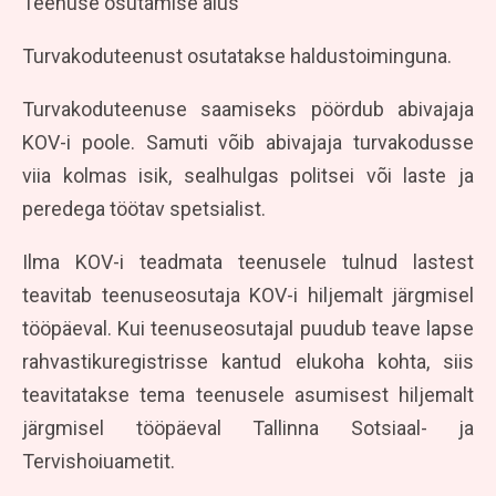
Teenuse osutamise alus
Turvakoduteenust osutatakse haldustoiminguna.
Turvakoduteenuse saamiseks pöördub abivajaja
KOV-i poole. Samuti võib abivajaja turvakodusse
viia kolmas isik, sealhulgas politsei või laste ja
peredega töötav spetsialist.
Ilma KOV-i teadmata teenusele tulnud lastest
teavitab teenuseosutaja KOV-i hiljemalt järgmisel
tööpäeval. Kui teenuseosutajal puudub teave lapse
rahvastikuregistrisse kantud elukoha kohta, siis
teavitatakse tema teenusele asumisest hiljemalt
järgmisel tööpäeval Tallinna Sotsiaal- ja
Tervishoiuametit.