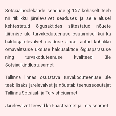
Sotsiaalhoolekande seaduse § 157 kohaselt teeb
nii riiklikku järelevalvet seaduses ja selle alusel
kehtestatud õigusaktides sätestatud nõuete
täitmise üle turvakoduteenuse osutamisel kui ka
haldusjärelevalvet seaduse alusel antud kohaliku
omavalitsuse üksuse haldusaktide õiguspärasuse
ning turvakoduteenuse kvaliteedi üle
Sotsiaalkindlustusamet.
Tallinna linnas osutatava turvakoduteenuse üle
teeb lisaks järelevalvet ja nõustab teenuseosutajat
Tallinna Sotsiaal- ja Tervishoiuamet.
Järelevalvet teevad ka Päästeamet ja Terviseamet.