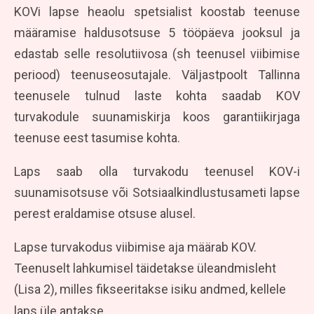
KOVi lapse heaolu spetsialist koostab teenuse
määramise haldusotsuse 5 tööpäeva jooksul ja
edastab selle resolutiivosa (sh teenusel viibimise
periood) teenuseosutajale. Väljastpoolt Tallinna
teenusele tulnud laste kohta saadab KOV
turvakodule suunamiskirja koos garantiikirjaga
teenuse eest tasumise kohta.
Laps saab olla turvakodu teenusel KOV-i
suunamisotsuse või Sotsiaalkindlustusameti lapse
perest eraldamise otsuse alusel.
Lapse turvakodus viibimise aja määrab KOV.
Teenuselt lahkumisel täidetakse üleandmisleht
(Lisa 2), milles fikseeritakse isiku andmed, kellele
laps üle antakse.