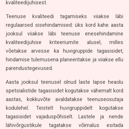
kvaliteedijuhisest.
Teenuse kvaliteedi tagamiseks viiakse läbi
regulaarsed sisehindamised: üks kord kahe aasta
jooksul viiakse läbi teenuse enesehindamine
kvaliteedijuhise kriteeriumite alusel, milles
võetakse arvesse ka huvigruppide tagasisidet,
hindamise tulemusena planeeritakse ja viiakse ellu
parendustegevused.
Aasta jooksul teenusel olnud laste lapse heaolu
spetsialistide tagasisidet kogutakse vähemalt kord
aastas, kokkuvõte avaldatakse teenuseosutaja
kodulehel. Teistelt huvigruppidelt kogutakse
tagasisidet vajaduspõhiselt. Lastele ja nende
lähivõrgustikule tagatakse võimalus esitada