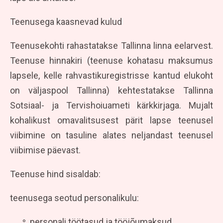
Teenusega kaasnevad kulud
Teenusekohti rahastatakse Tallinna linna eelarvest.
Teenuse hinnakiri (teenuse kohatasu maksumus
lapsele, kelle rahvastikuregistrisse kantud elukoht
on väljaspool Tallinna) kehtestatakse Tallinna
Sotsiaal- ja Tervishoiuameti kärkkirjaga. Mujalt
kohalikust omavalitsusest pärit lapse teenusel
viibimine on tasuline alates neljandast teenusel
viibimise päevast.
Teenuse hind sisaldab:
teenusega seotud personalikulu:
personali töötasud ja tööjõumaksud,