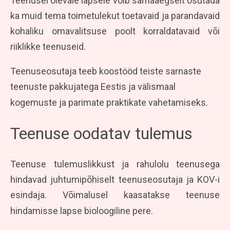
Teenusel olevale lapsele võib samaaegselt osutada
ka muid tema toimetulekut toetavaid ja parandavaid
kohaliku omavalitsuse poolt korraldatavaid või
riiklikke teenuseid.
Teenuseosutaja teeb koostööd teiste sarnaste
teenuste pakkujatega Eestis ja välismaal
kogemuste ja parimate praktikate vahetamiseks.
Teenuse oodatav tulemus
Teenuse tulemuslikkust ja rahulolu teenusega
hindavad juhtumipõhiselt teenuseosutaja ja KOV-i
esindaja. Võimalusel kaasatakse teenuse
hindamisse lapse bioloogiline pere.