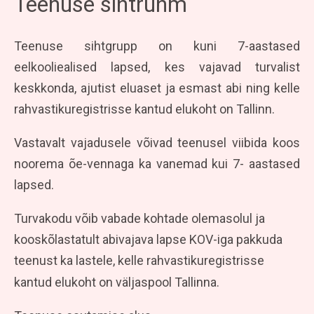
Teenuse sihtrühm
Teenuse sihtgrupp on kuni 7-aastased
eelkooliealised lapsed, kes vajavad turvalist
keskkonda, ajutist eluaset ja esmast abi ning kelle
rahvastikuregistrisse kantud elukoht on Tallinn.
Vastavalt vajadusele võivad teenusel viibida koos
noorema õe-vennaga ka vanemad kui 7- aastased
lapsed.
Turvakodu võib vabade kohtade olemasolul ja
kooskõlastatult abivajava lapse KOV-iga pakkuda
teenust ka lastele, kelle rahvastikuregistrisse
kantud elukoht on väljaspool Tallinna.