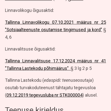
Linnavolikogu õigusaktid:
Tallinna Linnavolikogu 07.10.2021 määrus nr 25
"Sotsiaalteenuste osutamise tingimused ja kord"
§
4, 6
Linnavalitsuse õigusaktid:
Tallinna Linnavalitsuse 17.12.2024 määrus nr 41
"Tallinna Lastekodu põhimäärus"
§ 3 lg 2 p 5
Tallinna Lastekodu (
edaspidi: teenuseosutaja
)
osutab turvakoduteenust tähtajatu tegevusloa
(
09.12.2019 tegevusluba nr STK000004
) alusel.
Teenuse kirjeldus