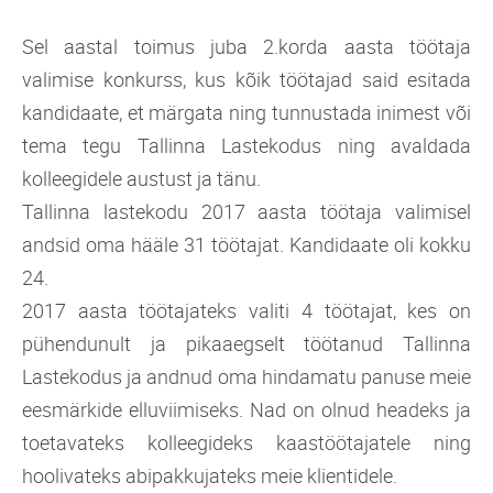
Sel aastal toimus juba 2.korda aasta töötaja
valimise konkurss, kus kõik töötajad said esitada
kandidaate, et märgata ning tunnustada inimest või
tema tegu Tallinna Lastekodus ning avaldada
kolleegidele austust ja tänu.
Tallinna lastekodu 2017 aasta töötaja valimisel
andsid oma hääle 31 töötajat. Kandidaate oli kokku
24.
2017 aasta töötajateks valiti 4 töötajat, kes on
pühendunult ja pikaaegselt töötanud Tallinna
Lastekodus ja andnud oma hindamatu panuse meie
eesmärkide elluviimiseks. Nad on olnud headeks ja
toetavateks kolleegideks kaastöötajatele ning
hoolivateks abipakkujateks meie klientidele.