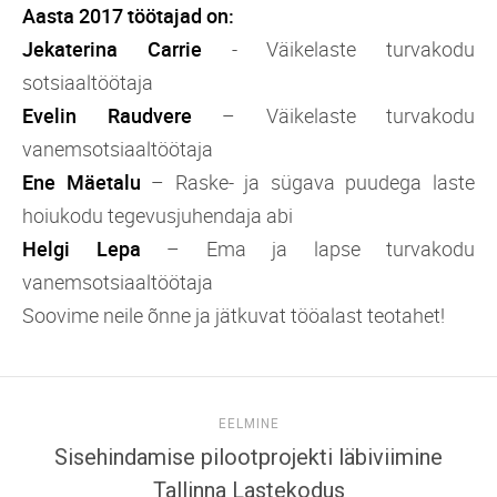
Aasta 2017 töötajad on:
Jekaterina Carrie
- Väikelaste turvakodu
sotsiaaltöötaja
Evelin Raudvere
– Väikelaste turvakodu
vanemsotsiaaltöötaja
Ene Mäetalu
– Raske- ja sügava puudega laste
hoiukodu tegevusjuhendaja abi
Helgi Lepa
– Ema ja lapse turvakodu
vanemsotsiaaltöötaja
Soovime neile õnne ja jätkuvat tööalast teotahet!
EELMINE
Sisehindamise pilootprojekti läbiviimine
Tallinna Lastekodus