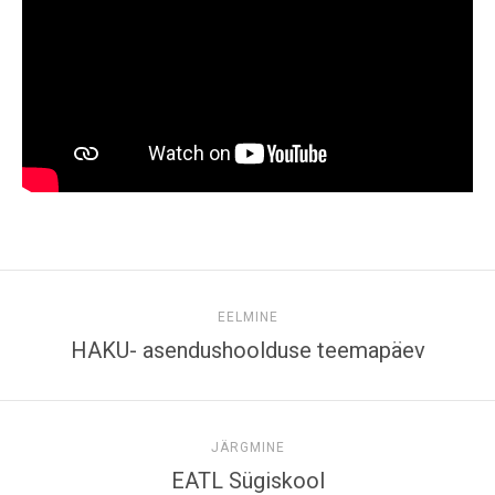
EELMINE
HAKU- asendushoolduse teemapäev
JÄRGMINE
EATL Sügiskool