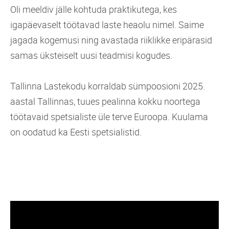
Oli meeldiv jälle kohtuda praktikutega, kes
igapäevaselt töötavad laste heaolu nimel. Saime
jagada kogemusi ning avastada riiklikke eripärasid
samas üksteiselt uusi teadmisi kogudes.
Tallinna Lastekodu korraldab sümpoosioni 2025.
aastal Tallinnas, tuues pealinna kokku noortega
töötavaid spetsialiste üle terve Euroopa. Kuulama
on oodatud ka Eesti spetsialistid.