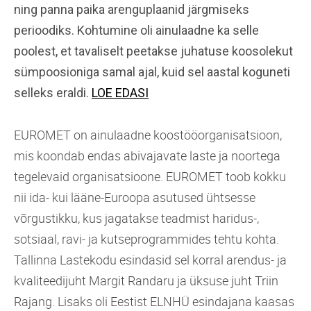
ning panna paika arenguplaanid järgmiseks
perioodiks. Kohtumine oli ainulaadne ka selle
poolest, et tavaliselt peetakse juhatuse koosolekut
sümpoosioniga samal ajal, kuid sel aastal koguneti
selleks eraldi.
LOE EDASI
EUROMET on ainulaadne koostööorganisatsioon,
mis koondab endas abivajavate laste ja noortega
tegelevaid organisatsioone. EUROMET toob kokku
nii ida- kui lääne-Euroopa asutused ühtsesse
võrgustikku, kus jagatakse teadmist haridus-,
sotsiaal, ravi- ja kutseprogrammides tehtu kohta.
Tallinna Lastekodu esindasid sel korral arendus- ja
kvaliteedijuht Margit Randaru ja üksuse juht Triin
Rajang. Lisaks oli Eestist ELNHÜ esindajana kaasas