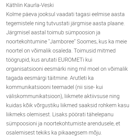
Käthlin Kaurla-Veski
Kolme päeva jooksul vaadati tagasi eelmise aasta
tegemistele ning tutvustati järgmise aasta plaane.
Järgmisel aastal toimub sümpoosion ja
noortekohtumine "Jamboree" Soomes, kus ka meie
noortel on võimalik osaleda. Toimusid mitmed
töögrupid, kus arutati EUROMETi kui
organisatsiooni eesmärki ning mil moel on võimalik
tagada eesmärgi täitmine. Arutleti ka
kommunikatsiooni teemadel (nii sise- kui
väliskommunikatsioon), liikmete aktiivsuse ning
kuidas kõik võrgustiku liikmed saaksid rohkem kasu
liikmeks olemisest. Lisaks pöörati tähelepanu
sümpoosioni ja noortekohtumiste arendusele, et
osalemisest tekiks ka pikaaegsem mõju.