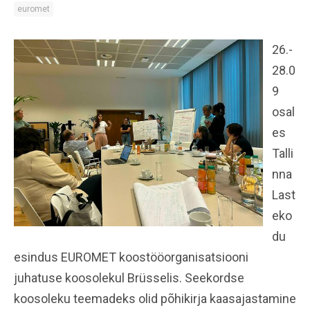
euromet
26.-
28.0
9
osal
es
Talli
nna
Last
eko
du
esindus EUROMET koostööorganisatsiooni
juhatuse koosolekul Brüsselis. Seekordse
koosoleku teemadeks olid põhikirja kaasajastamine