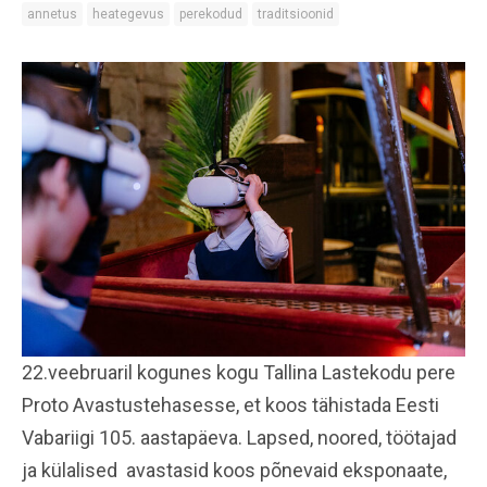
annetus
heategevus
perekodud
traditsioonid
22.veebruaril kogunes kogu Tallina Lastekodu pere
Proto Avastustehasesse, et koos tähistada Eesti
Vabariigi 105. aastapäeva. Lapsed, noored, töötajad
ja külalised avastasid koos põnevaid eksponaate,