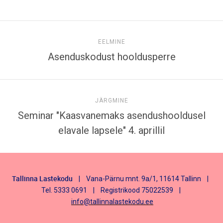
EELMINE
Asenduskodust hooldusperre
JÄRGMINE
Seminar "Kaasvanemaks asendushooldusel
elavale lapsele" 4. aprillil
Tallinna Lastekodu
| Vana-Pärnu mnt. 9a/1, 11614 Tallinn |
Tel. 5333 0691 | Registrikood 75022539 |
info@tallinnalastekodu.ee