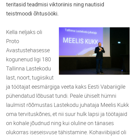
teritasid teadmisi viktoriinis ning nautisid
teistmoodi õhtusööki.
Kella neljaks oli
Proto
Avastustehasesse
kogunenud ligi 180
Tallinna Lastekodu
last, noort, tugiisikut
ja töötajat eesmärgiga veeta kaks Eesti Vabariigile
pühendatud lõbusat tundi. Peale ühiselt hümni
laulmist rõõmustas Lastekodu juhataja Meelis Kukk
oma tervituskõnes, et nii suur hulk lapsi ja töötajaid
on kohale jõudnud ning kui oluline on tänases
olukorras iseseisvuse tähistamine. Kohaviibijaid oli