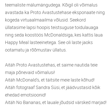
teemaliste mälumängudega. Kõigil oli võimalus
avastada ka Proto Avastustehase eksponaate ning
kogeda virtuaalmaailma võlusid. Seekord
üllatasime lapsi hoopis teistsuguse toidulauaga
ning seda koostöös McDonaldsiga, kes kattis laua
Happy Meal lasteeinetega. See oli laste jaoks
ootamatu ja rõõmustav üllatus.
Aitäh Proto Avastustehas, et saime nautida teie
maja põnevaid võimalusi!
Aitäh McDonald's, et täitsite meie laste kõhud!
Aitäh fotograaf Sandra Süsi, et jäädvustasid kõik
ehedad emotsioonid!
Aitäh No Bananas, et lauale jõudsid värsked marjad!