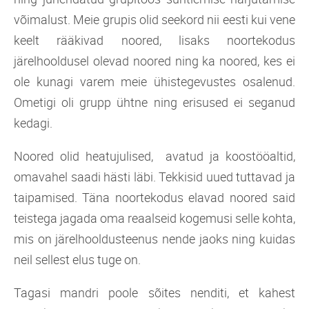
võimalust. Meie grupis olid seekord nii eesti kui vene
keelt rääkivad noored, lisaks noortekodus
järelhooldusel olevad noored ning ka noored, kes ei
ole kunagi varem meie ühistegevustes osalenud.
Ometigi oli grupp ühtne ning erisused ei seganud
kedagi.
Noored olid heatujulised, avatud ja koostööaltid,
omavahel saadi hästi läbi. Tekkisid uued tuttavad ja
taipamised. Täna noortekodus elavad noored said
teistega jagada oma reaalseid kogemusi selle kohta,
mis on järelhooldusteenus nende jaoks ning kuidas
neil sellest elus tuge on.
Tagasi mandri poole sõites nenditi, et kahest