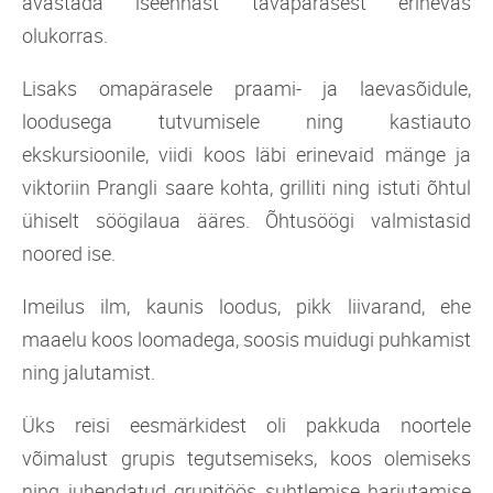
avastada iseennast tavapärasest erinevas
olukorras.
Lisaks omapärasele praami- ja laevasõidule,
loodusega tutvumisele ning kastiauto
ekskursioonile, viidi koos läbi erinevaid mänge ja
viktoriin Prangli saare kohta, grilliti ning istuti õhtul
ühiselt söögilaua ääres. Õhtusöögi valmistasid
noored ise.
Imeilus ilm, kaunis loodus, pikk liivarand, ehe
maaelu koos loomadega, soosis muidugi puhkamist
ning jalutamist.
Üks reisi eesmärkidest oli pakkuda noortele
võimalust grupis tegutsemiseks, koos olemiseks
ning juhendatud grupitöös suhtlemise harjutamise