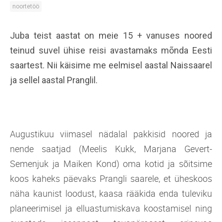
noortetöö
Juba teist aastat on meie 15 + vanuses noored
teinud suvel ühise reisi avastamaks mõnda Eesti
saartest. Nii käisime me eelmisel aastal Naissaarel
ja sellel aastal Pranglil.
Augustikuu viimasel nädalal pakkisid noored ja
nende saatjad (Meelis Kukk, Marjana Gevert-
Semenjuk ja Maiken Kond) oma kotid ja sõitsime
koos kaheks päevaks Prangli saarele, et üheskoos
näha kaunist loodust, kaasa rääkida enda tuleviku
planeerimisel ja elluastumiskava koostamisel ning