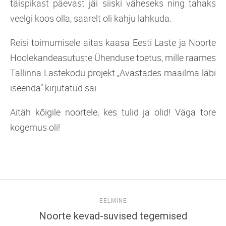
täispikast päevast jäi siiski väheseks ning tahaks
veelgi koos olla, saarelt oli kahju lahkuda.
Reisi toimumisele aitas kaasa Eesti Laste ja Noorte
Hoolekandeasutuste Ühenduse toetus, mille raames
Tallinna Lastekodu projekt „Avastades maailma läbi
iseenda“ kirjutatud sai.
Aitäh kõigile noortele, kes tulid ja olid! Väga tore
kogemus oli!
EELMINE
Noorte kevad-suvised tegemised