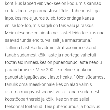
koht, kus lapsed viibivad- see on kodu, mis kannab
endas lootuse ja armastuse tõelist tähendust. Iga
laps, kes meie juurde tuleb, toob endaga kaasa
erilise loo- loo, mis sageli on täis valu ja raskusi.
Meie ülesanne on aidata neil lastel leida tee, kus nad
saavad tunda end turvaliselt ja armastatuna."
Tallinna Lastekodu administratsioonimeeskond
tänab südamest kõiki laste ja noortega vahetult
töötavaid inimesi, kes on pühendunud laste heaolu
parandamisele. Meie 200-liikmeline kogukond
panustab igapäevaselt laste heaks. " Olen südamest
tänulik oma meeskonnale, kes on alati valmis
astuma mugavustsoonist välja. Tänan südamest
koostööpartnereid ja kõiki, kes on med sellel
teekonnal toetanud. Teie pühendumus ja hoolivus