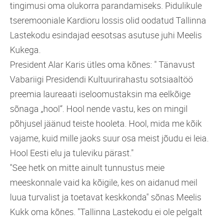
tingimusi oma olukorra parandamiseks. Pidulikule
tseremooniale Kardioru lossis olid oodatud Tallinna
Lastekodu esindajad eesotsas asutuse juhi Meelis
Kukega.
President Alar Karis ütles oma kõnes: " Tänavust
Vabariigi Presidendi Kultuurirahastu sotsiaaltöö
preemia laureaati iseloomustaksin ma eelkõige
sõnaga „hool“. Hool nende vastu, kes on mingil
põhjusel jäänud teiste hooleta. Hool, mida me kõik
vajame, kuid mille jaoks suur osa meist jõudu ei leia.
Hool Eesti elu ja tuleviku pärast."
"See hetk on mitte ainult tunnustus meie
meeskonnale vaid ka kõigile, kes on aidanud meil
luua turvalist ja toetavat keskkonda" sõnas Meelis
Kukk oma kõnes. "Tallinna Lastekodu ei ole pelgalt