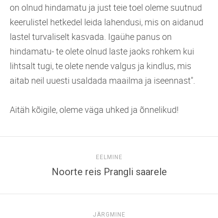
on olnud hindamatu ja just teie toel oleme suutnud
keerulistel hetkedel leida lahendusi, mis on aidanud
lastel turvaliselt kasvada. Igaühe panus on
hindamatu- te olete olnud laste jaoks rohkem kui
lihtsalt tugi, te olete nende valgus ja kindlus, mis
aitab neil uuesti usaldada maailma ja iseennast".
Aitäh kõigile, oleme väga uhked ja õnnelikud!
EELMINE
Noorte reis Prangli saarele
JÄRGMINE