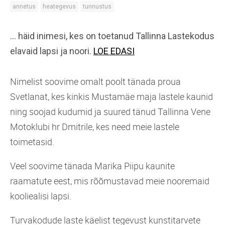
annetus
heategevus
tunnustus
… häid inimesi, kes on toetanud Tallinna Lastekodus
elavaid lapsi ja noori.
LOE EDASI
Nimelist soovime omalt poolt tänada proua
Svetlanat, kes kinkis Mustamäe maja lastele kaunid
ning soojad kudumid ja suured tänud Tallinna Vene
Motoklubi hr Dmitrile, kes need meie lastele
toimetasid.
Veel soovime tänada Marika Piipu kaunite
raamatute eest, mis rõõmustavad meie nooremaid
kooliealisi lapsi.
Turvakodude laste käelist tegevust kunstitarvete