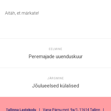
Aitäh, et märkate!
EELMINE
Peremajade uuenduskuur
JÄRGMINE
Jõulueelsed külalised
Tallinna Lastekodu
| Vana-Pärnu mnt. 9a/1, 11614 Tallinn |