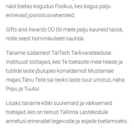
näol toetas kogudus Fookus, kes kogus palju
erinevaid joonistusvahendeid.
Gifts and Awards OÜ tõi meile palju kauneid tasse,
mille seest hommikuteed nautida.
Täname südamest TalTech Tarkvarateaduse
Instituudi töötajaid, kes Te toetasite meie heade ja
tublide laste jõulupeo korraldamist Mustamäe
majas.Tänu Teile sai teoks laste suur unistus, näha
Piipu ja Tuutu!
Lisaks täname kõiki suuremaid ja väiksemaid
toetajad, kes on teinud Tallinna Lastekodule
annetusi erinevatel tegevuste ja asjade toetamiseks.