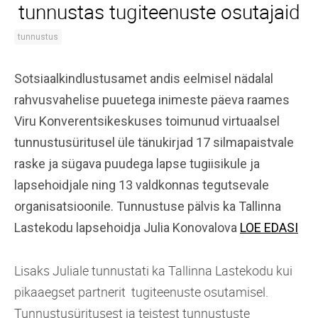
tunnustas tugiteenuste osutajaid
tunnustus
Sotsiaalkindlustusamet andis eelmisel nädalal
rahvusvahelise puuetega inimeste päeva raames
Viru Konverentsikeskuses toimunud virtuaalsel
tunnustusüritusel üle tänukirjad 17 silmapaistvale
raske ja sügava puudega lapse tugiisikule ja
lapsehoidjale ning 13 valdkonnas tegutsevale
organisatsioonile. Tunnustuse pälvis ka Tallinna
Lastekodu lapsehoidja Julia Konovalova
LOE EDASI
Lisaks Juliale tunnustati ka Tallinna Lastekodu kui
pikaaegset partnerit tugiteenuste osutamisel.
Tunnustusüritusest ja teistest tunnustuste