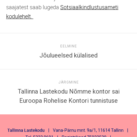
saajatest saab lugeda
Sotsiaalkindlustusameti
kodulehelt.
EELMINE
Jõulueelsed külalised
JÄRGMINE
Tallinna Lastekodu Nõmme kontor sai
Euroopa Rohelise Kontori tunnistuse
Tallinna Lastekodu
| Vana-Pärnu mnt. 9a/1, 11614 Tallinn |