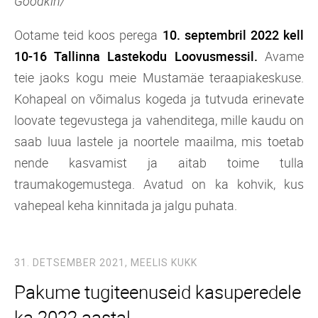
Goodkin/
Ootame teid koos perega
10. septembril 2022 kell
10-16 Tallinna Lastekodu Loovusmessil.
Avame
teie jaoks kogu meie Mustamäe teraapiakeskuse.
Kohapeal on võimalus kogeda ja tutvuda erinevate
loovate tegevustega ja vahenditega, mille kaudu on
saab luua lastele ja noortele maailma, mis toetab
nende kasvamist ja aitab toime tulla
traumakogemustega. Avatud on ka kohvik, kus
vahepeal keha kinnitada ja jalgu puhata.
31. DETSEMBER 2021,
MEELIS KUKK
Pakume tugiteenuseid kasuperedele
ka 2022 aastal