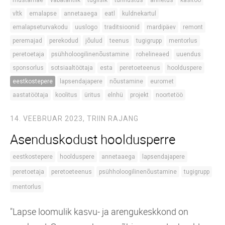
vltk
emalapse
annetaaega
eatl
kuldnekartul
emalapseturvakodu
uuslogo
traditsioonid
mardipäev
remont
peremajad
perekodud
jõulud
teenus
tugigrupp
mentorlus
peretoetaja
psühholoogilinenõustamine
rohelineaed
uuendus
sponsorlus
sotsiaaltöötaja
esta
peretoeteenus
hoolduspere
eestkostepere
lapsendajapere
nõustamine
euromet
aastatöötaja
koolitus
üritus
elnhü
projekt
noortetöö
14. VEEBRUAR 2023,
TRIIN RAJANG
Asenduskodust hooldusperre
eestkostepere
hoolduspere
annetaaega
lapsendajapere
peretoetaja
peretoeteenus
psühholoogilinenõustamine
tugigrupp
mentorlus
"Lapse loomulik kasvu- ja arengukeskkond on