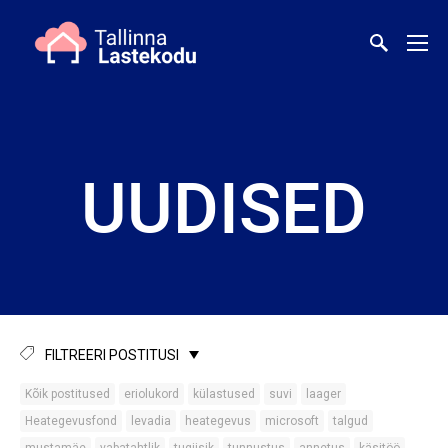
UUDISED
FILTREERI POSTITUSI
Kõik postitused
eriolukord
külastused
suvi
laager
Heategevusfond
levadia
heategevus
microsoft
talgud
mustamäe
vabatahtlik
tugiisik
tunnustus
annetus
käsitöö