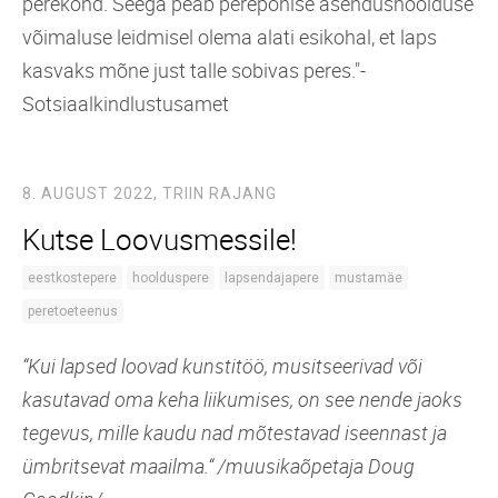
perekond. Seega peab perepõhise asendushoolduse
võimaluse leidmisel olema alati esikohal, et laps
kasvaks mõne just talle sobivas peres."-
Sotsiaalkindlustusamet
8. AUGUST 2022,
TRIIN RAJANG
Kutse Loovusmessile!
eestkostepere
hoolduspere
lapsendajapere
mustamäe
peretoeteenus
“Kui lapsed loovad kunstitöö, musitseerivad või
kasutavad oma keha liikumises, on see nende jaoks
tegevus, mille kaudu nad mõtestavad iseennast ja
ümbritsevat maailma.“ /muusikaõpetaja Doug