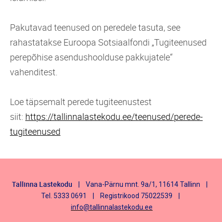
Pakutavad teenused on peredele tasuta, see
rahastatakse Euroopa Sotsiaalfondi „Tugiteenused
perepõhise asendushoolduse pakkujatele“
vahenditest.
Loe täpsemalt perede tugiteenustest
siit:
https://tallinnalastekodu.ee/teenused/perede-
tugiteenused
Tallinna Lastekodu
| Vana-Pärnu mnt. 9a/1, 11614 Tallinn |
Tel. 5333 0691 | Registrikood 75022539 |
info@tallinnalastekodu.ee