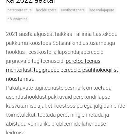
peretoeteenus
hoolduspere
eestkostepere
lapsendajapere
nõustamine
2021 aasta algusest hakkas Tallinna Lastekodu
pakkuma koostöös Sotsiaalkindlustusametiga
hooldus-, eestkoste ja lapsendajaperedele
järgnevaid tugiteenuseid:
peretoe teenus,
mentorlust, t
ugigruppe peredele, p
sühholoogilist
nõustamist.
Pakutavate tugiteenuste eesmärk on toetada
asendushooldust pakkuvaid perekondi lapse
kasvatamise ajal, et koostöös perega jälgida nende
toimetulekut, toetada peret ning ennetada ja
abistada võimalike probleemide lahenduse
leidmisel.