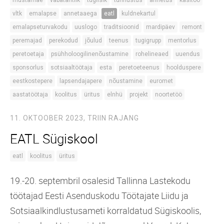
vltk
emalapse
annetaaega
eatl
kuldnekartul
emalapseturvakodu
uuslogo
traditsioonid
mardipäev
remont
peremajad
perekodud
jõulud
teenus
tugigrupp
mentorlus
peretoetaja
psühholoogilinenõustamine
rohelineaed
uuendus
sponsorlus
sotsiaaltöötaja
esta
peretoeteenus
hoolduspere
eestkostepere
lapsendajapere
nõustamine
euromet
aastatöötaja
koolitus
üritus
elnhü
projekt
noortetöö
11. OKTOOBER 2023,
TRIIN RAJANG
EATL Sügiskool
eatl
koolitus
üritus
19.-20. septembril osalesid Tallinna Lastekodu
töötajad Eesti Asenduskodu Töötajate Liidu ja
Sotsiaalkindlustusameti korraldatud Sügiskoolis,