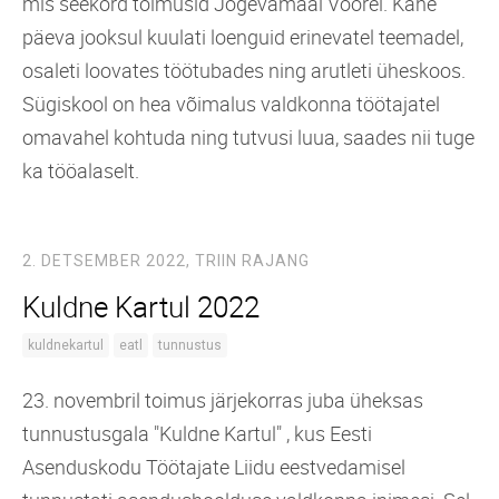
mis seekord toimusid Jõgevamaal Voorel. Kahe
päeva jooksul kuulati loenguid erinevatel teemadel,
osaleti loovates töötubades ning arutleti üheskoos.
Sügiskool on hea võimalus valdkonna töötajatel
omavahel kohtuda ning tutvusi luua, saades nii tuge
ka tööalaselt.
2. DETSEMBER 2022,
TRIIN RAJANG
Kuldne Kartul 2022
kuldnekartul
eatl
tunnustus
23. novembril toimus järjekorras juba üheksas
tunnustusgala "Kuldne Kartul" , kus Eesti
Asenduskodu Töötajate Liidu eestvedamisel