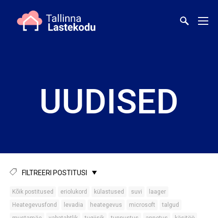
UUDISED
FILTREERI POSTITUSI
Kõik postitused
eriolukord
külastused
suvi
laager
Heategevusfond
levadia
heategevus
microsoft
talgud
mustamäe
vabatahtlik
tugiisik
tunnustus
annetus
käsitöö