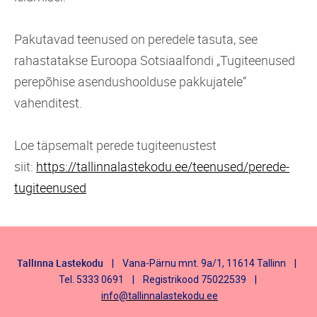
Pakutavad teenused on peredele tasuta, see
rahastatakse Euroopa Sotsiaalfondi „Tugiteenused
perepõhise asendushoolduse pakkujatele“
vahenditest.
Loe täpsemalt perede tugiteenustest
siit:
https://tallinnalastekodu.ee/teenused/perede-
tugiteenused
Tallinna Lastekodu
| Vana-Pärnu mnt. 9a/1, 11614 Tallinn |
Tel. 5333 0691 | Registrikood 75022539 |
info@tallinnalastekodu.ee