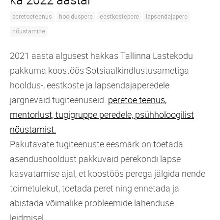
peretoeteenus
hoolduspere
eestkostepere
lapsendajapere
nõustamine
2021 aasta algusest hakkas Tallinna Lastekodu
pakkuma koostöös Sotsiaalkindlustusametiga
hooldus-, eestkoste ja lapsendajaperedele
järgnevaid tugiteenuseid:
peretoe teenus,
mentorlust, t
ugigruppe peredele, p
sühholoogilist
nõustamist.
Pakutavate tugiteenuste eesmärk on toetada
asendushooldust pakkuvaid perekondi lapse
kasvatamise ajal, et koostöös perega jälgida nende
toimetulekut, toetada peret ning ennetada ja
abistada võimalike probleemide lahenduse
leidmisel.