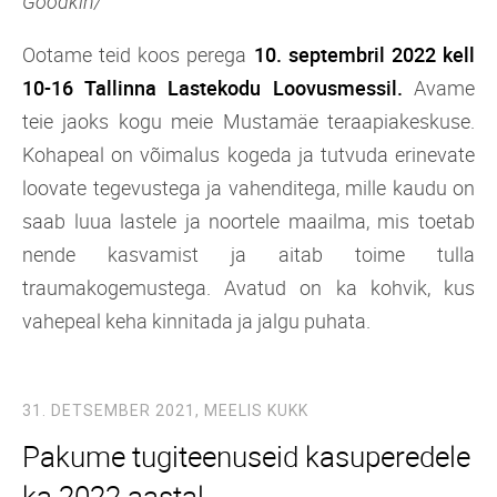
Goodkin/
Ootame teid koos perega
10. septembril 2022 kell
10-16 Tallinna Lastekodu Loovusmessil.
Avame
teie jaoks kogu meie Mustamäe teraapiakeskuse.
Kohapeal on võimalus kogeda ja tutvuda erinevate
loovate tegevustega ja vahenditega, mille kaudu on
saab luua lastele ja noortele maailma, mis toetab
nende kasvamist ja aitab toime tulla
traumakogemustega. Avatud on ka kohvik, kus
vahepeal keha kinnitada ja jalgu puhata.
31. DETSEMBER 2021,
MEELIS KUKK
Pakume tugiteenuseid kasuperedele
ka 2022 aastal