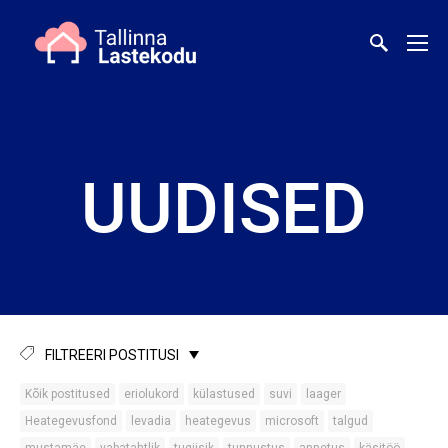
UUDISED
FILTREERI POSTITUSI
Kõik postitused
eriolukord
külastused
suvi
laager
Heategevusfond
levadia
heategevus
microsoft
talgud
mustamäe
vabatahtlik
tugiisik
tunnustus
annetus
käsitöö