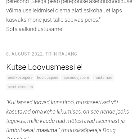
perekond. Seega peab perepõhise asendushoolduse
võimaluse leidmisel olema alati esikohal, et laps
kasvaks mõne just talle sobivas peres."-
Sotsiaalkindlustusamet
8. AUGUST 2022,
TRIIN RAJANG
Kutse Loovusmessile!
eestkostepere
hoolduspere
lapsendajapere
mustamäe
peretoeteenus
“Kui lapsed loovad kunstitöö, musitseerivad või
kasutavad oma keha liikumises, on see nende jaoks
tegevus, mille kaudu nad mõtestavad iseennast ja
ümbritsevat maailma.“ /muusikaõpetaja Doug