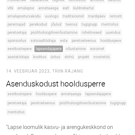
vltk
emalapse
annetaaega
eatl
kuldnekartul
emalapseturvakodu
uuslogo
traditsioonid
mardipäev
remont
peremajad
perekodud
jõulud
teenus
tugigrupp
mentorlus
peretoetaja
psühholoogilinenõustamine
rohelineaed
uuendus
sponsorlus
sotsiaaltöötaja
esta
peretoeteenus
hoolduspere
eestkostepere
lapsendajapere
nõustamine
euromet
aastatöötaja
koolitus
üritus
elnhü
projekt
noortetöö
14. VEEBRUAR 2023,
TRIIN RAJANG
Asenduskodust hooldusperre
eestkostepere
hoolduspere
annetaaega
lapsendajapere
peretoetaja
peretoeteenus
psühholoogilinenõustamine
tugigrupp
mentorlus
"Lapse loomulik kasvu- ja arengukeskkond on