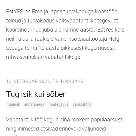
EstYES on Ema ja lapse turvakoduga koostööd
teinud ja turvakodus välisvabatahtlike tegevust
koordineerinud juba üle kümne aasta. EstYes käis
neil külas ja rääkisid vanemsotsiaaltöötaja Helgi
Lepaga tema 12 aasta pikkusest kogemusest
rahvusvaheliste vabatahtlikega.
12. VEEBRUAR 2021,
TRIIN RAJANG
Tugiisik kui sõber
tugiisik
annetaaega
heategevus
vabatahtlik
Vabatahtlik töö kogub aina rohkem populaarsust
ning inimesed otsivad erinevaid väljundeid