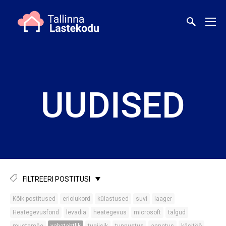
UUDISED
FILTREERI POSTITUSI
Kõik postitused
eriolukord
külastused
suvi
laager
Heategevusfond
levadia
heategevus
microsoft
talgud
mustamäe
vabatahtlik
tugiisik
tunnustus
annetus
käsitöö