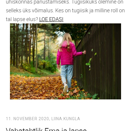
ühiskonnas panustamiseks. Tugiisikuks olemine on
selleks üks võimalus. Kes on tugiisik ja milline roll on
tal lapse elus?
LOE EDASI
11. NOVEMBER 2020,
LIINA.KUNGLA
Vabatahtlik Ema ja lapse