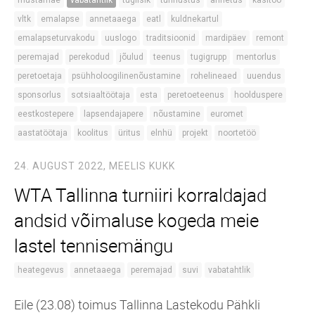
vltk
emalapse
annetaaega
eatl
kuldnekartul
emalapseturvakodu
uuslogo
traditsioonid
mardipäev
remont
peremajad
perekodud
jõulud
teenus
tugigrupp
mentorlus
peretoetaja
psühholoogilinenõustamine
rohelineaed
uuendus
sponsorlus
sotsiaaltöötaja
esta
peretoeteenus
hoolduspere
eestkostepere
lapsendajapere
nõustamine
euromet
aastatöötaja
koolitus
üritus
elnhü
projekt
noortetöö
24. AUGUST 2022,
MEELIS KUKK
WTA Tallinna turniiri korraldajad
andsid võimaluse kogeda meie
lastel tennisemängu
heategevus
annetaaega
peremajad
suvi
vabatahtlik
Eile (23.08) toimus Tallinna Lastekodu Pähkli