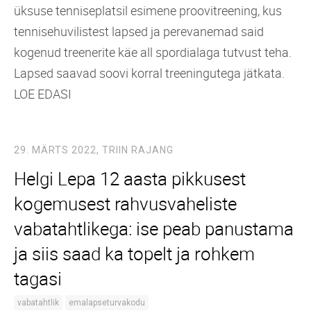
üksuse tenniseplatsil esimene proovitreening, kus
tennisehuvilistest lapsed ja perevanemad said
kogenud treenerite käe all spordialaga tutvust teha.
Lapsed saavad soovi korral treeningutega jätkata.
LOE EDASI
29. MÄRTS 2022,
TRIIN RAJANG
Helgi Lepa 12 aasta pikkusest
kogemusest rahvusvaheliste
vabatahtlikega: ise peab panustama
ja siis saad ka topelt ja rohkem
tagasi
vabatahtlik
emalapseturvakodu