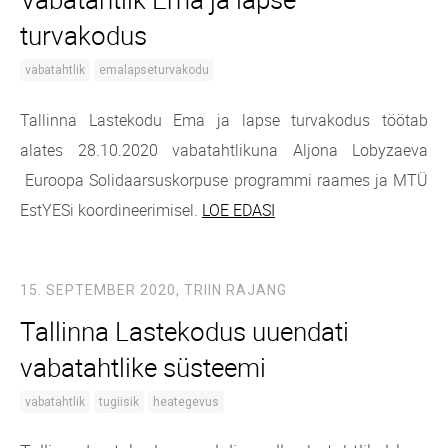
turvakodus
vabatahtlik
emalapseturvakodu
Tallinna Lastekodu Ema ja lapse turvakodus töötab
alates 28.10.2020 vabatahtlikuna Aljona Lobyzaeva
Euroopa Solidaarsuskorpuse programmi raames ja MTÜ
EstYESi koordineerimisel.
LOE EDASI
15. SEPTEMBER 2020,
TRIIN RAJANG
Tallinna Lastekodus uuendati
vabatahtlike süsteemi
vabatahtlik
tugiisik
heategevus