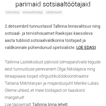
parimaid sotsiaaltöötajaid
tunnustus
sotsiaaltöötaja
rohelineaed
2.detsembril tunnustasid Tallinna linnavalitsus ning
sotsiaal- ja tervishoiuamet Raekojas käesoleva
aasta tublisid sotsiaalvaldkonna töötajaid ja
valdkonnale pühendunud spetsialiste.
LOE EDASI
Tallinna Lastekodust pälvisid silmapaistvate tegude
eest tunnustuse perevanem Olga Nikolajeva ning
teraapiaaia loojad võrgustikutöökoordinaator
Tatiana Mikhitaryan ja majandusjuht Merike Lukas.
Oleme uhked, et meie töötajaid on taaskord
märgatud!
Loe täpsemalt
Tallinna linna lehelt.